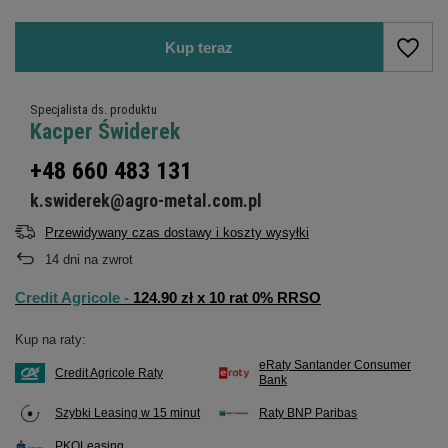
Kup teraz
Specjalista ds. produktu
Kacper Świderek
+48 660 483 131
k.swiderek@agro-metal.com.pl
Przewidywany czas dostawy i koszty wysyłki
14
dni na zwrot
Credit Agricole -
124.90 zł x 10 rat 0% RRSO
Kup na raty:
eRaty Santander Consumer
Credit Agricole Raty
Bank
Szybki Leasing w 15 minut
Raty BNP Paribas
PKOLeasing