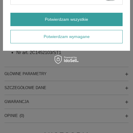
Moc silnika 2100 W
Maksymalna temperatura wody wejściowej 50°C
Materiał głowicy pompy / tłoku aluminium/ stal nierdzewna
Rodzaj pistoletu T3 - plastik
Potwierdzam wszystkie
Beben na wąż zintegrowany
Dysza rotacyjna
Długość węża wysokociśnieniowego 8 m
Potwierdzam wymagane
Długość przewodu elektrycznego 5 m
Zbiornik na detergent 1 L
Szybkozłącze wylotowe węża
Nr art. 2C1452103/ST1
GŁÓWNE PARAMETRY
SZCZEGÓŁOWE DANE
GWARANCJA
OPINIE
(0)