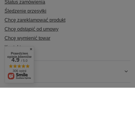
Status zamówienia
Śledzenie przesyłki
Chcę zareklamować produkt
Chcę odstąpić od umowy
Chcę wymienić towar
Kontakt
Prawdziwe
opinie klientów
4.9
/ 5.0
Konto
306 opinii
Regulaminy
+48 604 284 876
biuro@agro-metal.com.pl
AGRO-METAL
,
Kolonia 17
,
07-411
Rzekuń