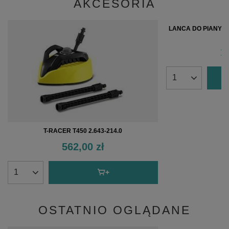
AKCESORIA
LANCA DO PIANY -
2
1
T-RACER T450 2.643-214.0
562,00 zł
OSTATNIO OGLĄDANE