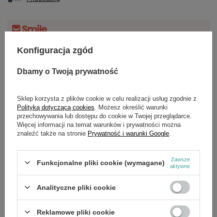
Darmowa dostawa do paczkomatu
Konfiguracja zgód
Smile - dostawy ze sklepów internetowych przy zamówieniu od
70,00 zł
są za
darmo
Więcej informacji.
Dbamy o Twoją prywatność
Sklep korzysta z plików cookie w celu realizacji usług zgodnie z
Polityką dotyczącą cookies
. Możesz określić warunki
Potrzebujesz pomocy? Masz pytania?
przechowywania lub dostępu do cookie w Twojej przeglądarce.
Zadaj pytanie a my odpowiemy niezwłocznie,
Więcej informacji na temat warunków i prywatności można
Zadaj pytanie
najciekawsze pytania i odpowiedzi publikując
znaleźć także na stronie
Prywatność i warunki Google
.
dla innych.
Zawsze
Funkcjonalne pliki cookie (wymagane)
aktywne
OPIS
Analityczne pliki cookie
Maksymalne ciśnienie 145 bar
Maksymalny przepływ wody 450 l/h
Reklamowe pliki cookie