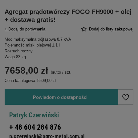
Agregat prądotwórczy FOGO FH9000 + olej
+ dostawa gratis!
+ Dodaj do porównania
Dodaj do listy zakupowej
Moc maksymalna trójfazowa 8,7 kVA
Pojemność miski olejowej 1,1 l
Rozruch ręczny
Waga 83 kg
7658,00 zł
brutto
/
szt.
Cena katalogowa:
8509,00 zł
Powiadom o dostępności
Patryk Czerwiński
+ 48 604 284 876
p.czerwinski@agro-metal.com.pl