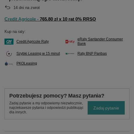
14
dni na zwrot
Credit Agricole -
765.80 zł x 10 rat 0% RRSO
Kup na raty:
eRaty Santander Consumer
Credit Agricole Raty
Bank
Szybki Leasing w 15 minut
Raty BNP Paribas
PKOLeasing
Potrzebujesz pomocy? Masz pytania?
Zadaj pytanie a my odpowiemy niezwłocznie,
Zadaj pytanie
najciekawsze pytania i odpowiedzi publikując
dla innych.