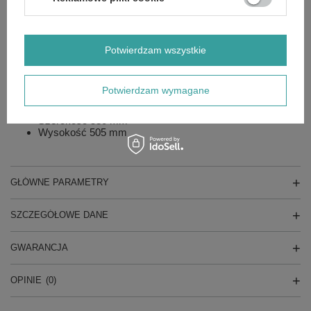
Cylindry 1
Takt 4
Miska oleju 1,1 L
Rozruch Manualny
Paliwo Benzyna
Potwierdzam wszystkie
Zbiornik 6,1 L
Spalanie (moc 75 %) 2,7 L / h
Hałas Lwa 97 dB(A)
Potwierdzam wymagane
Waga 83 kg
Długość 790 mm
Szerokość 580 mm
Wysokość 505 mm
GŁÓWNE PARAMETRY
SZCZEGÓŁOWE DANE
GWARANCJA
OPINIE
(0)