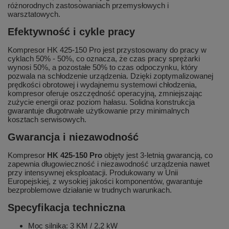
różnorodnych zastosowaniach przemysłowych i
warsztatowych.
Efektywność i cykle pracy
Kompresor HK 425-150 Pro jest przystosowany do pracy w
cyklach 50% - 50%, co oznacza, że czas pracy sprężarki
wynosi 50%, a pozostałe 50% to czas odpoczynku, który
pozwala na schłodzenie urządzenia. Dzięki zoptymalizowanej
prędkości obrotowej i wydajnemu systemowi chłodzenia,
kompresor oferuje oszczędność operacyjną, zmniejszając
zużycie energii oraz poziom hałasu. Solidna konstrukcja
gwarantuje długotrwałe użytkowanie przy minimalnych
kosztach serwisowych.
Gwarancja i niezawodność
Kompresor
HK 425-150 Pro
objęty jest 3-letnią gwarancją, co
zapewnia długowieczność i niezawodność urządzenia nawet
przy intensywnej eksploatacji. Produkowany w Unii
Europejskiej, z wysokiej jakości komponentów, gwarantuje
bezproblemowe działanie w trudnych warunkach.
Specyfikacja techniczna
Moc silnika: 3 KM / 2,2 kW