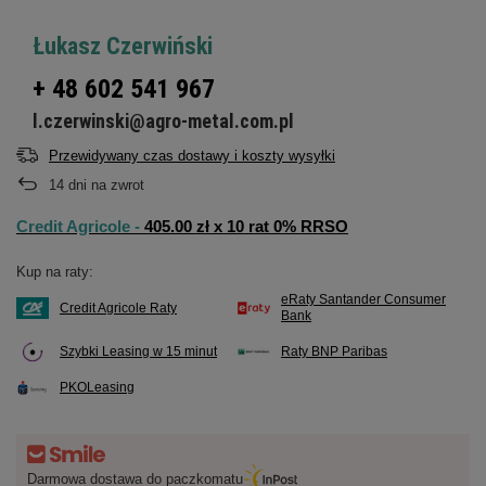
Łukasz Czerwiński
+ 48 602 541 967
l.czerwinski@agro-metal.com.pl
Przewidywany czas dostawy i koszty wysyłki
14
dni na zwrot
Credit Agricole -
405.00 zł x 10 rat 0% RRSO
Kup na raty:
eRaty Santander Consumer
Credit Agricole Raty
Bank
Szybki Leasing w 15 minut
Raty BNP Paribas
PKOLeasing
Darmowa dostawa do paczkomatu