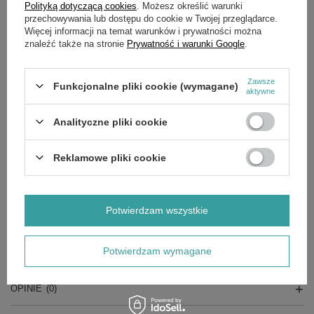
Potrzebujesz pomocy? Masz pytania?
Polityką dotyczącą cookies
. Możesz określić warunki
przechowywania lub dostępu do cookie w Twojej przeglądarce.
Zadaj pytanie a my odpowiemy niezwłocznie,
Zadaj pytanie
Więcej informacji na temat warunków i prywatności można
najciekawsze pytania i odpowiedzi publikując
dla innych.
znaleźć także na stronie
Prywatność i warunki Google
.
Zawsze
Funkcjonalne pliki cookie (wymagane)
aktywne
OPIS
Analityczne pliki cookie
Kabel do autosynchronizacji agregatów EU30iS
Reklamowe pliki cookie
GŁÓWNE PARAMETRY
Potwierdzam wszystkie
SZCZEGÓŁOWE DANE
Potwierdzam wymagane
GWARANCJA
OPINIE
(0)