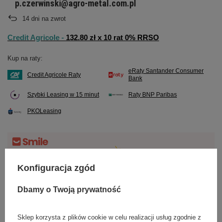
p.czerwinski@agro-metal.com.pl
14
dni na zwrot
Credit Agricole -
132.80 zł x 10 rat 0% RRSO
Kup na raty:
eRaty Santander Consumer
Credit Agricole Raty
Bank
Szybki Leasing w 15 minut
Raty BNP Paribas
PKOLeasing
Darmowa dostawa do paczkomatu
Konfiguracja zgód
Smile - dostawy ze sklepów internetowych przy zamówieniu od
70,00 zł
są za
darmo
Więcej informacji.
Dbamy o Twoją prywatność
Sklep korzysta z plików cookie w celu realizacji usług zgodnie z