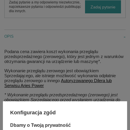
Zadaj pytanie a my odpowiemy niezwłocznie,
Zadaj pytanie
najciekawsze pytania i odpowiedzi publikując
dla innych.
OPIS
Podana cena zawiera koszt wykonania przeglądu
przedsprzedażnego (zerowego), który jest jednym z warunków
otrzymania gwarancji na urządzenie lub maszynę
*
.
Wykonanie przeglądu zerowego jest obowiązkiem
Sprzedającego, ale istnieje możliwość wykonania odpłatnie
przeglądu zerowego u innego
Autoryzowanego Dilera lub
Serwisu Aries Power
* Wykonanie przeglądu przedsprzedażnego (zerowego) jest
obowiązkiem Sprzedającego przed wysłaniem urządzenia do
Klienta, obejmuje m.in. kontrolę wyglądu zewnętrznego i
wyposażenia - ewentualnych uszkodzeń lakieru, wgnieceń,
Konfiguracja zgód
uszkodzeń mechanicznych, dołączenie instrukcji obsługi,
poprawne wypełnienie karty gwarancyjnej, uruchomienie
urządzenia, sprawdzenie działania urządzeń sterujących,
Dbamy o Twoją prywatność
przygotowanie urządzenia do wysyłki - odessanie paliwa, oleju,