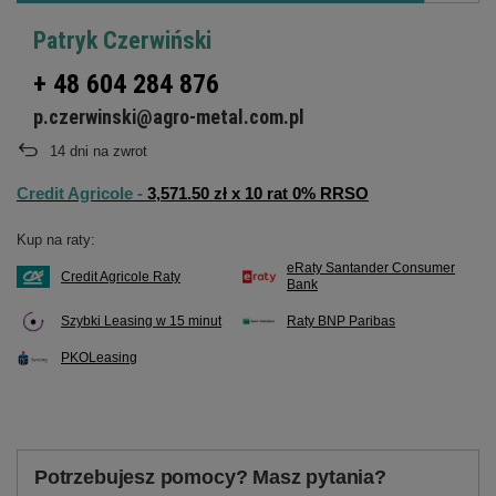
Patryk Czerwiński
+ 48 604 284 876
p.czerwinski@agro-metal.com.pl
14
dni na zwrot
Credit Agricole -
3,571.50 zł x 10 rat 0% RRSO
Kup na raty:
eRaty Santander Consumer
Credit Agricole Raty
Bank
Szybki Leasing w 15 minut
Raty BNP Paribas
PKOLeasing
Potrzebujesz pomocy? Masz pytania?