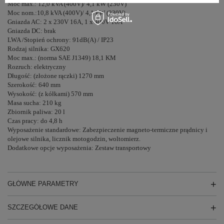
Moc max.: 12,0 kVA (400V)/ 4,1 kW (230V)
Moc nom.:10,8 kVA (400V)/ 4,1 kW (230V)
Gniazda AC: 2 x 230V 16A, 1 x 400V 16A
Gniazda DC: brak
LWA /Stopień ochrony: 91dB(A) / IP23
Rodzaj silnika: GX620
Moc max.: (norma SAE J1349) 18,1 KM
Rozruch: elektryczny
Długość: (złożone rączki) 1270 mm
Szerokość: 640 mm
Wysokość: (z kółkami) 570 mm
Masa sucha: 210 kg
Zbiornik paliwa: 20 l
Czas pracy: do 4,8 h
Wyposażenie standardowe: Zabezpieczenie magneto-termiczne prądnicy i
olejowe silnika, licznik motogodzin, woltomierz.
Dodatkowe opcje wyposażenia: Zestaw transportowy
GŁÓWNE PARAMETRY
SZCZEGÓŁOWE DANE