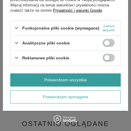
Więcej informacji na temat warunków i prywatności można
znaleźć także na stronie
Prywatność i warunki Google
.
Środek zmiękczający Karcher RM 110 ASF 1l.
Zawsze
Funkcjonalne pliki cookie (wymagane)
aktywne
Zabezpieczenie wysokociśnieniowych urządzeń czyszczących
z podgrzewaniem wody przed osadzaniem się wapnia. Nie
zawiera fosforanów i do 150°C zapobiega odkładaniu się
Analityczne pliki cookie
kamienia wapiennego w systemach wężownic grzewczych.
Gwarantuje długą żywotność wysokociśnieniowym
urządzeniom czyszczącym z podgrzewaniem wody.
Reklamowe pliki cookie
GŁÓWNE PARAMETRY
Potwierdzam wszystkie
SZCZEGÓŁOWE DANE
Potwierdzam wymagane
OPINIE
(0)
OSTATNIO OGLĄDANE