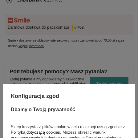
Szybki Leasing w 15 minut
Darmowa dostawa do paczkomatu
Smile - dostawy ze sklepów internetowych przy zamówieniu od
70,00 zł
są za
darmo
Więcej informacji.
Potrzebujesz pomocy? Masz pytania?
Zadaj pytanie a my odpowiemy niezwłocznie,
Zadaj pytanie
najciekawsze pytania i odpowiedzi publikując
dla innych.
Konfiguracja zgód
Dbamy o Twoją prywatność
OPIS
Sklep korzysta z plików cookie w celu realizacji usług zgodnie z
Nr katalogowy
:: 6.295-623.0
Polityką dotyczącą cookies
. Możesz określić warunki
przechowywania lub dostępu do cookie w Twojej przeglądarce.