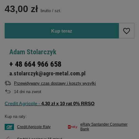
43,00 zł
brutto
/
szt.
Kup teraz
Adam Stolarczyk
+ 48 664 966 658
a.stolarczyk@agro-metal.com.pl
Przewidywany czas dostawy i koszty wysyłki
14
dni na zwrot
Credit Agricole -
4.30 zł x 10 rat 0% RRSO
Kup na raty:
eRaty Santander Consumer
Credit Agricole Raty
Bank