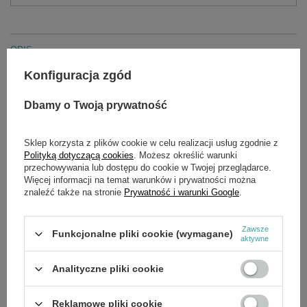
OPIS
Konfiguracja zgód
Papierowe worki filtracyjne, dwuwarstwowe, z aprobatą BIA-C,
klasa pyłu M. W opakowaniu 200 szt.
Dbamy o Twoją prywatność
Kompatybilne z:
T 12/1
Sklep korzysta z plików cookie w celu realizacji usług zgodnie z
Polityką dotyczącą cookies
. Możesz określić warunki
T 12/1 *CN
przechowywania lub dostępu do cookie w Twojej przeglądarce.
T 12/1 eco!efficiency *GB
Więcej informacji na temat warunków i prywatności można
T 12/1 *AU
znaleźć także na stronie
Prywatność i warunki Google
.
T 12/1 *CN
T 12/1 *EU
T 12/1 *EU GEBR. WEBER
Zawsze
Funkcjonalne pliki cookie (wymagane)
aktywne
T 12/1 *GB
T 12/1 *JP
Analityczne pliki cookie
T 12/1 CUL
T 12/1 CUL *CAN
T 12/1 Eco! Efficiency
Reklamowe pliki cookie