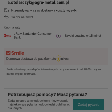
a.stolarczyk@agro-metal.com.pl
Przewidywany czas dostawy i koszty wysyłki
14
dni na zwrot
Kup na raty:
eRaty Santander Consumer
Szybki Leasing w 15 minut
Bank
Darmowa dostawa do paczkomatu
Smile - dostawy ze sklepów internetowych przy zamówieniu od
70,00 zł
są za
darmo
Więcej informacji.
Potrzebujesz pomocy? Masz pytania?
Zadaj pytanie a my odpowiemy niezwłocznie,
Zadaj pytanie
najciekawsze pytania i odpowiedzi publikując
dla innych.