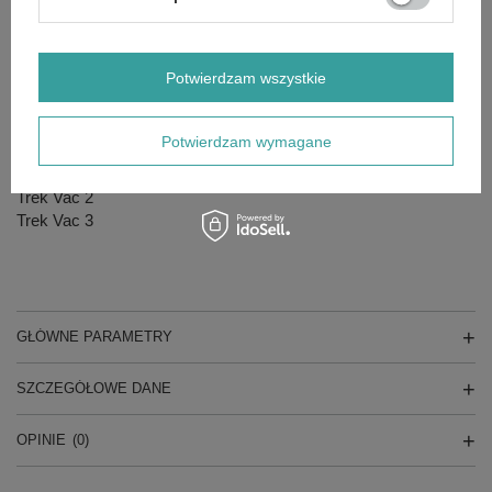
T 12/1 eco!efficiency
T 12/1 eco!efficiency *EU
T 12/1 eco!efficiency *GB
Potwierdzam wszystkie
T 12/1 eco!efficiency *UA
T 12/1 Hepa
T 12/1 Professional *EU
Potwierdzam wymagane
T 12/1 Promo
T 12/1 Tornado
Trek Vac 2
Trek Vac 3
GŁÓWNE PARAMETRY
SZCZEGÓŁOWE DANE
OPINIE
(0)