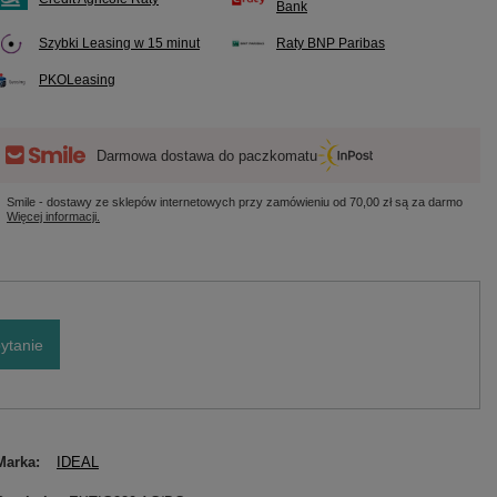
Bank
Szybki Leasing w 15 minut
Raty BNP Paribas
PKOLeasing
Darmowa dostawa do paczkomatu
Smile - dostawy ze sklepów internetowych przy zamówieniu od
70,00 zł
są za darmo
Więcej informacji.
ytanie
Marka
IDEAL