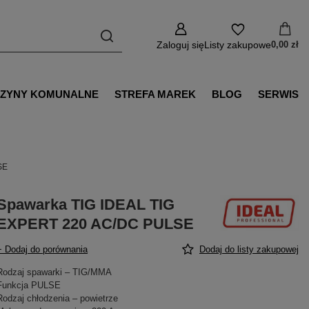
Zaloguj się
Listy zakupowe
0,00 zł
ZYNY KOMUNALNE
STREFA MAREK
BLOG
SERWIS
SE
Spawarka TIG IDEAL TIG
EXPERT 220 AC/DC PULSE
+ Dodaj do porównania
Dodaj do listy zakupowej
Rodzaj spawarki – TIG/MMA
Funkcja PULSE
Rodzaj chłodzenia – powietrze