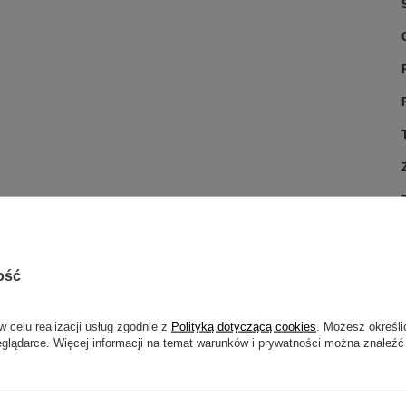
ość
w celu realizacji usług zgodnie z
Polityką dotyczącą cookies
. Możesz określi
eglądarce. Więcej informacji na temat warunków i prywatności można znaleźć
ym w technologii IGBT, przeznaczonym do spawania
 MMA elektrodą otuloną prądem stałym (DC). Niewielkie
o w pracach warsztatowych jak i podczas prac terenowych.