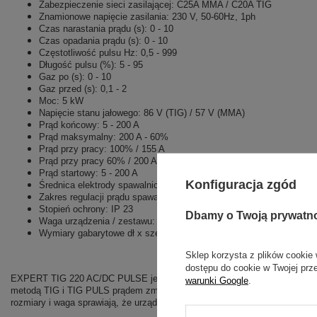
Zabezpieczenie sieci zasilającej: C25A MMA / C20A TIG
Znamionowe napięcie zasilania: 230 V, 50-60Hz, 1ph
Czas narastania prądu (s): 0 - 10
Czas opadania prądu (s): 0 - 10
Częstotliwość pulsu Hz: 0,5 - 999
Długość pulsu (%): 5 - 95
Gaz po (s): 0 - 10
Gaz przed (s): 0,1 - 2
Moc: 5 kW
Napięcie stanu jałowego: 86 V (TIG) / 57 V (MMA)
Prąd końcowy: 5 - 200 A
Prąd maksymalny: 200 A - 60%
Prąd przy pracy: 100% / 155 A
Prąd przy pracy 60% / 200 A
Prąd startowy: 5 - 200 A
Konfiguracja zgód
Średnica elektrody spawalniczej: 1,6 - 4,0
Zakres regulacji prądu spawania: 5 - 200 A
Stopień ochrony: IP 23
Dbamy o Twoją prywatn
Waga urządzenia / zestawu: 13 / 16 kg
Wymiary gabarytowe dł x szer x wys: 510x150x310 mm
Sklep korzysta z plików cookie 
dostępu do cookie w Twojej prz
EXPERT TIG 220 AC/DC PULSE jest przenośnym źródłem prądu, wykonan
warunki Google
.
metodą TIG i TIG PULS prądem zmiennym (AC), stałym (DC), oraz metodą
rozmiary i waga sprawiają, że urządzenie doskonale sprawdza się zarówn