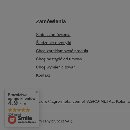
Zamówienia
Status zamówienia
Śledzenie przesyłki
Chcę zareklamować produkt
Chcę odstąpić od umowy
Chcę wymienić towar
Kontakt
Prawdziwe
opinie klientów
+48 604 284 876
biuro@agro-metal.com.pl
AGRO-METAL
,
Kolonia
4.9
/ 5.0
305 opinii
W sklepie prezentujemy ceny brutto (z VAT).