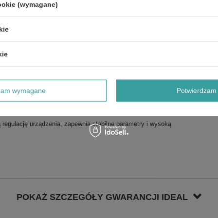
cookie (wymagane)
G AC PULS, MMA.
ej, stali węglowych i niskostopowych, miedzi oraz tytanu.
kie
pów oraz mosiądzu.
na kształt spoiny i skupienie łuku. Spawanie pulsacyjne
kie
 zastosowanie podczas spawania cienkich materiałów.
LIFT). Funkcja LIFT stosowana jest w podczas spawania w
otoczenie.
dzam wymagane
Potwierdzam 
liwość wyboru funkcji przycisku w uchwycie TIG pomiędzy
 regulację urządzenia, zapewnia stabilne parametry i wysoką
POKAŻ SZCZEGÓŁY GWARANCJI IDEAL