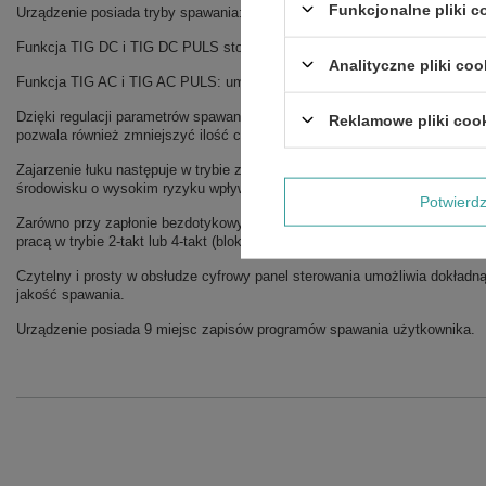
Funkcjonalne pliki 
Urządzenie posiada tryby spawania: TIG DC, TIG DC PULS, TIG AC, TI
Funkcja TIG DC i TIG DC PULS stosowana jest do spawania stali nierdzewn
Analityczne pliki coo
Funkcja TIG AC i TIG AC PULS: umożliwia spawanie aluminium i jego sto
Dzięki regulacji parametrów spawania pulsacyjnego TIG PULS mamy wpływ 
Reklamowe pliki coo
pozwala również zmniejszyć ilość ciepła dostarczanego do materiału i ma
Zajarzenie łuku następuje w trybie z bezdotykowym (HF) lub dotykowym (
środowisku o wysokim ryzyku wpływu zakłóceń elektromagnetycznych na 
Potwier
Zarówno przy zapłonie bezdotykowym HF jak i dotykowym LIFT mamy moż
pracą w trybie 2-takt lub 4-takt (blokada przycisku do długich spoin).
Czytelny i prosty w obsłudze cyfrowy panel sterowania umożliwia dokładną
jakość spawania.
Urządzenie posiada 9 miejsc zapisów programów spawania użytkownika.