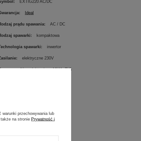
Symbol
EXTIG220 AC/DC
Gwarancja
Ideal
Rodzaj prądu spawania
AC / DC
Rodzaj spawarki
kompaktowa
Technologia spawarki
inwertor
Zasilanie
elektryczne 230V
Typ spawarki
elektrodowa MMA
TIG
ć warunki przechowywania lub
 także na stronie
Prywatność i