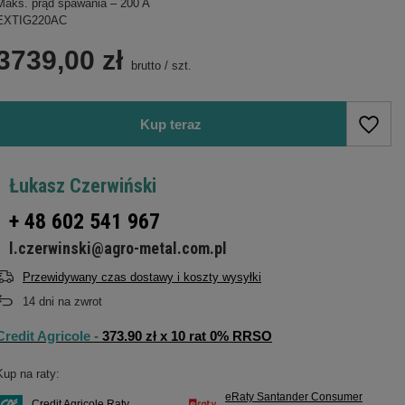
Maks. prąd spawania – 200 A
EXTIG220AC
3739,00 zł
brutto
/
szt.
Kup teraz
Łukasz Czerwiński
+ 48 602 541 967
l.czerwinski@agro-metal.com.pl
Przewidywany czas dostawy i koszty wysyłki
14
dni na zwrot
Credit Agricole -
373.90 zł x 10 rat 0% RRSO
Kup na raty:
eRaty Santander Consumer
Credit Agricole Raty