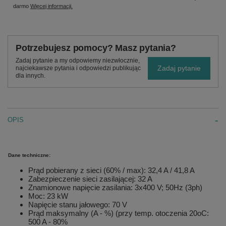
darmo
Więcej informacji.
Potrzebujesz pomocy? Masz pytania?
Zadaj pytanie a my odpowiemy niezwłocznie,
Zadaj pytanie
najciekawsze pytania i odpowiedzi publikując
dla innych.
OPIS
Dane techniczne:
Prąd pobierany z sieci (60% / max): 32,4 A / 41,8 A
Zabezpieczenie sieci zasilającej: 32 A
Znamionowe napięcie zasilania: 3x400 V; 50Hz (3ph)
Moc: 23 kW
Napięcie stanu jałowego: 70 V
Prąd maksymalny (A - %) (przy temp. otoczenia 20oC:
500 A - 80%