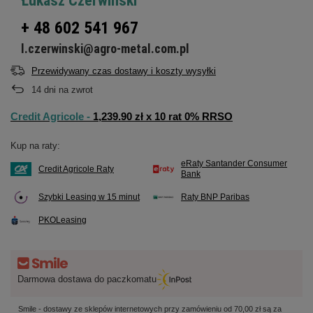
Łukasz Czerwiński
+ 48 602 541 967
l.czerwinski@agro-metal.com.pl
Przewidywany czas dostawy i koszty wysyłki
14
dni na zwrot
Credit Agricole -
1,239.90 zł x 10 rat 0% RRSO
Kup na raty:
eRaty Santander Consumer
Credit Agricole Raty
Bank
Szybki Leasing w 15 minut
Raty BNP Paribas
PKOLeasing
Darmowa dostawa do paczkomatu
Smile - dostawy ze sklepów internetowych przy zamówieniu od
70,00 zł
są za