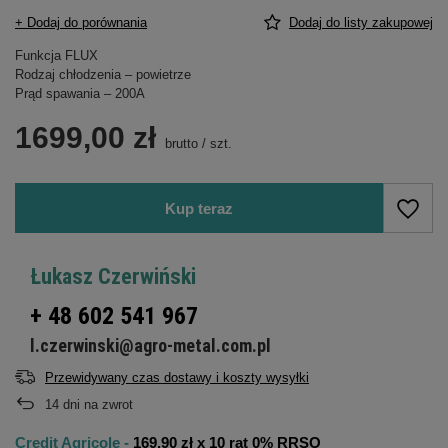
+ Dodaj do porównania
Dodaj do listy zakupowej
Funkcja FLUX
Rodzaj chłodzenia – powietrze
Prąd spawania – 200A
1699,00 zł
brutto
/
szt.
Kup teraz
Łukasz Czerwiński
+ 48 602 541 967
l.czerwinski@agro-metal.com.pl
Przewidywany czas dostawy i koszty wysyłki
14
dni na zwrot
Credit Agricole -
169.90 zł x 10 rat 0% RRSO