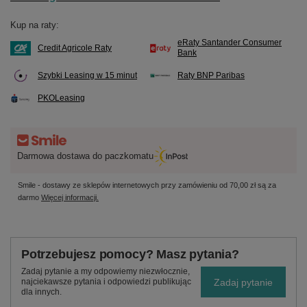
Kup na raty:
eRaty Santander Consumer
Credit Agricole Raty
Bank
Szybki Leasing w 15 minut
Raty BNP Paribas
PKOLeasing
Darmowa dostawa do paczkomatu
Smile - dostawy ze sklepów internetowych przy zamówieniu od
70,00 zł
są za
darmo
Więcej informacji.
Potrzebujesz pomocy? Masz pytania?
Zadaj pytanie a my odpowiemy niezwłocznie,
Zadaj pytanie
najciekawsze pytania i odpowiedzi publikując
dla innych.