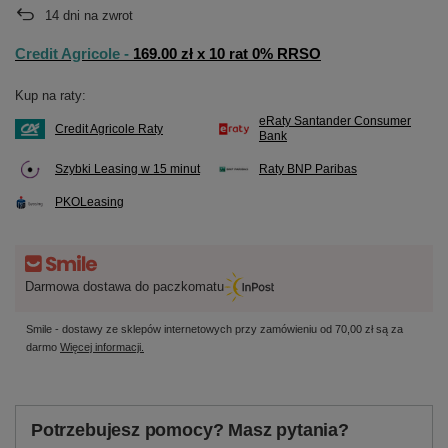
14
dni na zwrot
Credit Agricole -
169.00 zł x 10 rat 0% RRSO
Kup na raty:
eRaty Santander Consumer
Credit Agricole Raty
Bank
Szybki Leasing w 15 minut
Raty BNP Paribas
PKOLeasing
Darmowa dostawa do paczkomatu
Smile - dostawy ze sklepów internetowych przy zamówieniu od
70,00 zł
są za
darmo
Więcej informacji.
Potrzebujesz pomocy? Masz pytania?