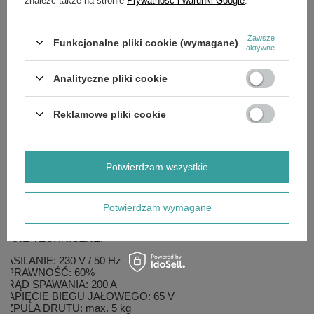
wykorzystującą tranzystory
IGBT
, co przekłada się na zmniejszenie
zakłóceń elektromagnetycznych, małe straty mocy, zwiększenie
wydajności i niezawodności źródła prądu oraz mniejsze zużycie
Zawsze
energii.
Funkcjonalne pliki cookie (wymagane)
aktywne
Funkcje i zalety:
Analityczne pliki cookie
regulowana indukcyjność
funkcja 2T i 4T
spawanie TIG LIFT
Reklamowe pliki cookie
spawanie MMA z funkcją ARC FORCE
spawanie drutem samoosłonowym
możliwość podłączenia uchwytu SPOOL GUN
Potwierdzam wszystkie
W zestawie:
uchwyt roboczy MIG MB15
uchwyt roboczy MMA
Potwierdzam wymagane
uchwyt z zaciskiem masowym
DANE TECHNICZNE:
ZASILANIE: 230 V / 50 Hz
SPRAWNOŚĆ: 60%
PRĄD SPAWANIA: 200 A
NAPIĘCIE BIEGU JAŁOWEGO: 65 V
SZPULA DRUTU: max. 5 kg