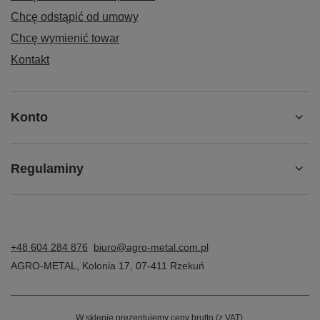
Chcę odstąpić od umowy
Chcę wymienić towar
Kontakt
Konto
Regulaminy
+48 604 284 876
biuro@agro-metal.com.pl
AGRO-METAL
,
Kolonia 17
,
07-411
Rzekuń
W sklepie prezentujemy ceny brutto (z VAT).