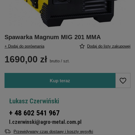
Spawarka Magnum MIG 201 MMA
+ Dodaj do porównania
Dodaj do listy zakupowej
1690,00 zł
brutto
/
szt.
Kup teraz
Łukasz Czerwiński
+ 48 602 541 967
l.czerwinski@agro-metal.com.pl
Przewidywany czas dostawy i koszty wysyłki