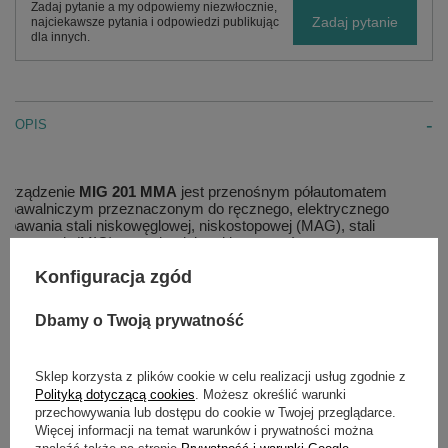
Zadaj pytanie a my odpowiemy niezwłocznie,
Zadaj pytanie
najciekawsze pytania i odpowiedzi publikując
dla innych.
OPIS
Urządzenie
MIG 201 MMA
jest przenośnym półautomatem
spawalniczym przeznaczonym do ręcznego, elektrycznego
spawania stali niskowęglowej, niskostopowej (MAG), stali
stopowych (MIG) oraz aluminium i jego stopów.
Urządzenie umożliwia spawanie elektrodami otulonymi (MMA) z
Konfiguracja zgód
wykorzystaniem topliwych elektrod otulonych. Posiada możliwość
spawania metodą TIG za pomocą specjalnego uchwytu z
Dbamy o Twoją prywatność
zaworkiem (metoda TIG LIFT). Zapalanie łuku odbywa się wtedy
przez lekkie potarcie elektrody nietopliwej o spawany materiał.
Przeznaczony jest do wszelkiego rodzaju prac spawalniczych w
Sklep korzysta z plików cookie w celu realizacji usług zgodnie z
warsztatach ślusarskich, warsztatach naprawczych,
Polityką dotyczącą cookies
. Możesz określić warunki
przemysłowych i fabrykach.
przechowywania lub dostępu do cookie w Twojej przeglądarce.
Więcej informacji na temat warunków i prywatności można
Źródło prądu zostało zbudowane w oparciu o najnowszą technologie
znaleźć także na stronie
Prywatność i warunki Google
.