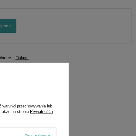
ytanie
Marka
Fiskars
Symbol
1057173
ć warunki przechowywania lub
 także na stronie
Prywatność i
Zawsze aktywne