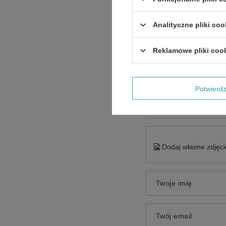
Analityczne pliki coo
Reklamowe pliki coo
Treść twojej opinii
Potwier
Dodaj własne zdjęci
Twoje imię
Twój email