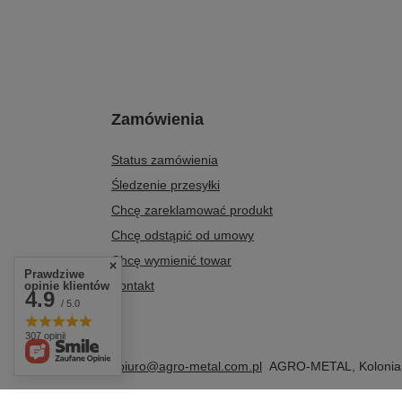
Zamówienia
Status zamówienia
Śledzenie przesyłki
Chcę zareklamować produkt
Chcę odstąpić od umowy
Chcę wymienić towar
Prawdziwe
Kontakt
opinie klientów
4.9
/ 5.0
307 opinii
+48 604 284 876
biuro@agro-metal.com.pl
AGRO-METAL
,
Kolonia