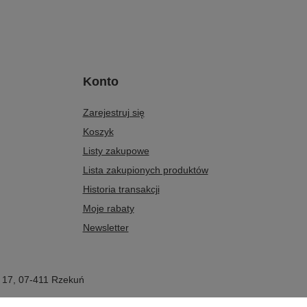
Konto
Zarejestruj się
Koszyk
Listy zakupowe
Lista zakupionych produktów
Historia transakcji
Moje rabaty
Newsletter
 17
,
07-411
Rzekuń