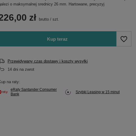
galezi o maksymalnej srednicy 26 mm. Hartowane, precyzyj
226,00 zł
brutto
/
szt.
Kup teraz
Przewidywany czas dostawy i koszty wysyłki
14
dni na zwrot
Kup na raty:
eRaty Santander Consumer
Szybki Leasing w 15 minut
Bank