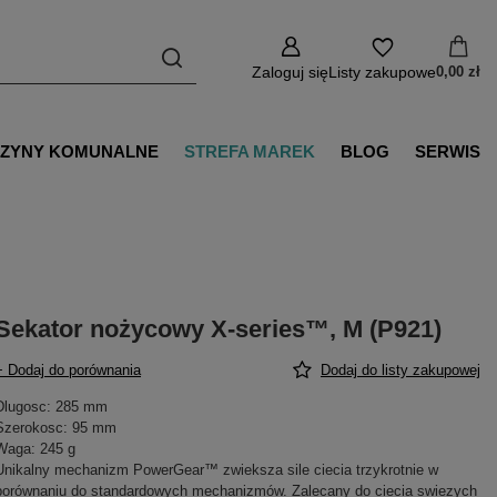
Zaloguj się
Listy zakupowe
0,00 zł
ZYNY KOMUNALNE
STREFA MAREK
BLOG
SERWIS
Sekator nożycowy X-series™, M (P921)
+ Dodaj do porównania
Dodaj do listy zakupowej
Dlugosc: 285 mm
Szerokosc: 95 mm
Waga: 245 g
Unikalny mechanizm PowerGear™ zwieksza sile ciecia trzykrotnie w
porównaniu do standardowych mechanizmów. Zalecany do ciecia swiezych