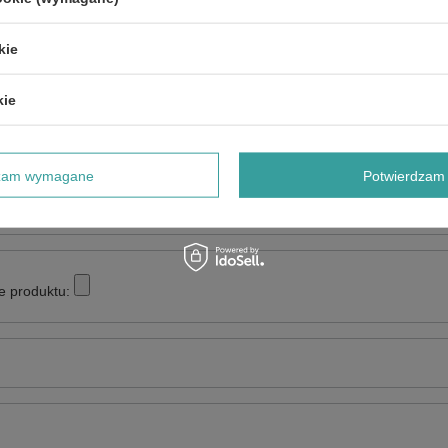
NAPISZ SWOJĄ OPINIĘ
kie
Twoja ocena:
5/5
kie
dzam wymagane
Potwierdzam 
e produktu: