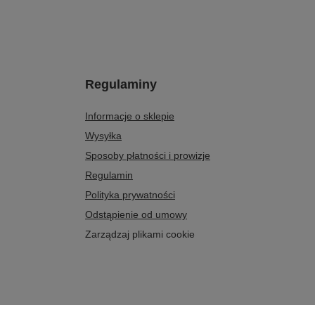
Regulaminy
Informacje o sklepie
Wysyłka
Sposoby płatności i prowizje
Regulamin
Polityka prywatności
Odstąpienie od umowy
Zarządzaj plikami cookie