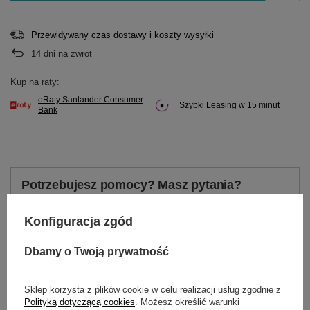
Przewidywany czas dostawy i koszty wysyłki
14
dni na zwrot
Kup na raty:
eRaty Santander Consumer
Szybki Leasing w 15 minut
Bank
Potrzebujesz pomocy? Masz pytania?
Zadaj pytanie a my odpowiemy niezwłocznie,
Zadaj pytanie
najciekawsze pytania i odpowiedzi publikując
Konfiguracja zgód
dla innych.
Dbamy o Twoją prywatność
OPIS
Sklep korzysta z plików cookie w celu realizacji usług zgodnie z
Polityką dotyczącą cookies
. Możesz określić warunki