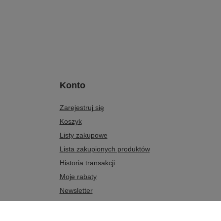
Konto
Zarejestruj się
Koszyk
Listy zakupowe
Lista zakupionych produktów
Historia transakcji
Moje rabaty
Newsletter