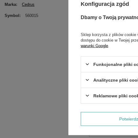
Konfiguracja zgód
Marka
Cedrus
Symbol
560015
Dbamy o Twoją prywatn
Sklep korzysta z plików cookie 
dostępu do cookie w Twojej prz
warunki Google
.
Funkcjonalne pliki 
Analityczne pliki coo
Treść twojej opinii
Reklamowe pliki coo
Potwier
Dodaj własne zdjęci