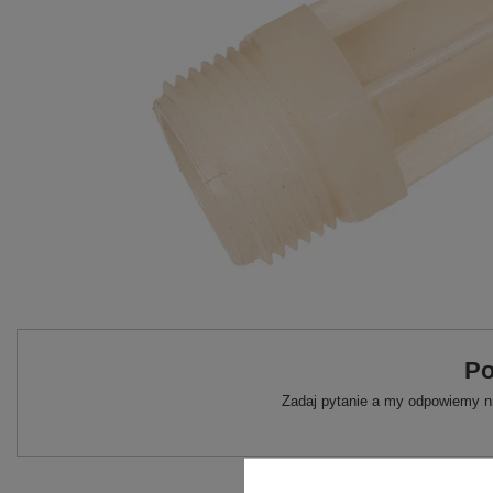
Po
Zadaj pytanie a my odpowiemy ni