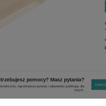
trzebujesz pomocy? Masz pytania?
Zadaj p
ezwłocznie, najciekawsze pytania i odpowiedzi publikując dla
innych.