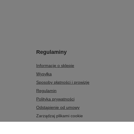
Regulaminy
Informacje o sklepie
Wysyłka
Sposoby płatności i prowizje
Regulamin
Polityka prywatności
Odstąpienie od umowy
Zarządzaj plikami cookie