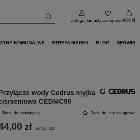
Zaloguj się
Listy zakupowe
0,00 zł
ZYNY KOMUNALNE
STREFA MAREK
BLOG
SERWIS
Przyłącze wody Cedrus myjka
ciśnieniowa CEDMC90
+ Dodaj do porównania
Dodaj do listy zakupowej
44,00 zł
brutto
/
szt.