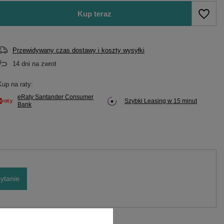
Kup teraz
Przewidywany czas dostawy i koszty wysyłki
14
dni na zwrot
Kup na raty:
eRaty Santander Consumer
Szybki Leasing w 15 minut
Bank
ytanie