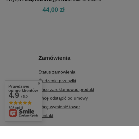
Przyłącze wody Cedrus myjka ciśnieniowa CEDMC90
44,00 zł
Zamówienia
Status zamówienia
Śledzenie przesyłki
Prawdziwe
Chcę zareklamować produkt
opinie klientów
4.9
/ 5.0
Chcę odstąpić od umowy
Chcę wymienić towar
308 opinii
Kontakt