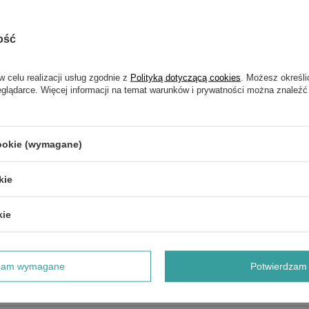
ość
w celu realizacji usług zgodnie z
Polityką dotyczącą cookies
. Możesz określi
eglądarce. Więcej informacji na temat warunków i prywatności można znaleźć
NAPISZ SWOJĄ OPINIĘ
Twoja ocena:
5/5
cookie (wymagane)
kie
kie
dzam wymagane
Potwierdzam 
e produktu: