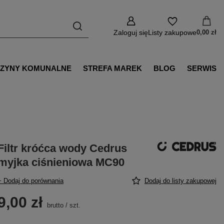
Zaloguj się
Listy zakupowe
0,00 zł
ZYNY KOMUNALNE
STREFA MAREK
BLOG
SERWIS
Filtr króćca wody Cedrus
myjka ciśnieniowa MC90
+ Dodaj do porównania
Dodaj do listy zakupowej
9,00 zł
brutto
/
szt.