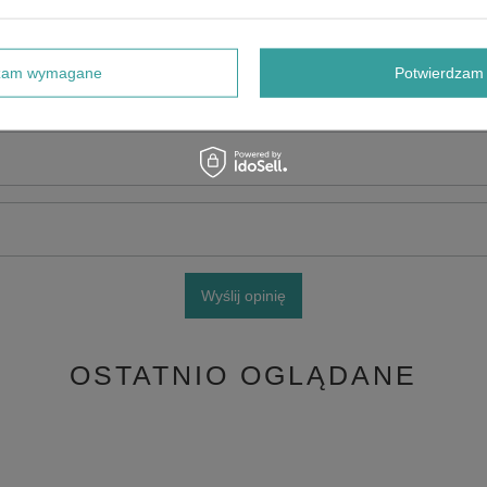
dzam wymagane
Potwierdzam 
e produktu:
Wyślij opinię
OSTATNIO OGLĄDANE