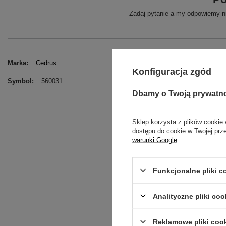
Zadaj pytanie a my odpowiemy ni
Marka
Cedrus
Konfiguracja zgód
Symbol
560031
Dbamy o Twoją prywatn
Sklep korzysta z plików cookie 
dostępu do cookie w Twojej prz
warunki Google
.
Funkcjonalne pliki 
Analityczne pliki coo
Treść twojej opinii
Reklamowe pliki coo