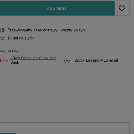
Kup teraz
Przewidywany czas dostawy i koszty wysyłki
14
dni na zwrot
Kup na raty:
eRaty Santander Consumer
Szybki Leasing w 15 minut
Bank