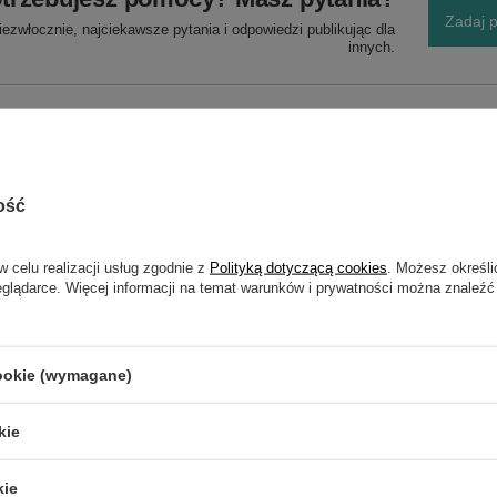
Zadaj p
ezwłocznie, najciekawsze pytania i odpowiedzi publikując dla
innych.
ość
w celu realizacji usług zgodnie z
Polityką dotyczącą cookies
. Możesz określi
NAPISZ SWOJĄ OPINIĘ
eglądarce. Więcej informacji na temat warunków i prywatności można znaleźć
Twoja ocena:
5/5
cookie (wymagane)
kie
kie