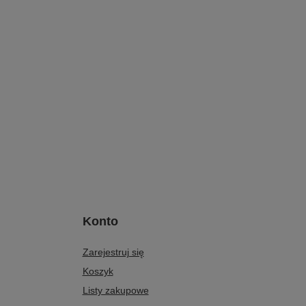
Konto
Zarejestruj się
Koszyk
Listy zakupowe