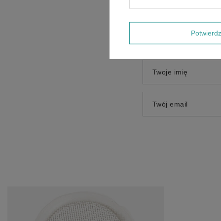
Potwier
Dodaj własne zdjęci
Twoje imię
Twój email