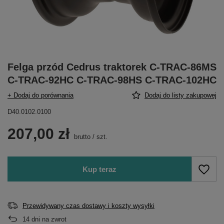
Felga przód Cedrus traktorek C-TRAC-86MS
C-TRAC-92HC C-TRAC-98HS C-TRAC-102HC
+ Dodaj do porównania
Dodaj do listy zakupowej
D40.0102.0100
207,00 zł
brutto
/
szt.
Kup teraz
Przewidywany czas dostawy i koszty wysyłki
14
dni na zwrot