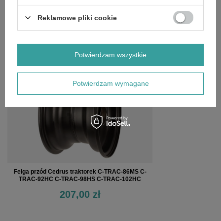
OPINIE
(0)
Reklamowe pliki cookie
OSTATNIO OGLĄDANE
Potwierdzam wszystkie
Potwierdzam wymagane
Felga przód Cedrus traktorek C-TRAC-86MS C-
TRAC-92HC C-TRAC-98HS C-TRAC-102HC
207,00 zł