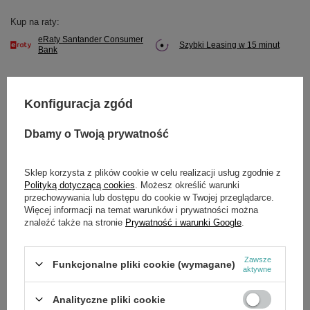
Kup na raty:
eRaty Santander Consumer
Szybki Leasing w 15 minut
Bank
Konfiguracja zgód
Potrzebujesz pomocy? Masz pytania?
Dbamy o Twoją prywatność
Zadaj pytanie a my odpowiemy niezwłocznie,
Zadaj pytanie
najciekawsze pytania i odpowiedzi publikując
dla innych.
Sklep korzysta z plików cookie w celu realizacji usług zgodnie z
Polityką dotyczącą cookies
. Możesz określić warunki
przechowywania lub dostępu do cookie w Twojej przeglądarce.
Więcej informacji na temat warunków i prywatności można
znaleźć także na stronie
Prywatność i warunki Google
.
SZCZEGÓŁOWE DANE
Marka
Cedrus
Zawsze
Funkcjonalne pliki cookie (wymagane)
aktywne
Symbol
760479
Analityczne pliki cookie