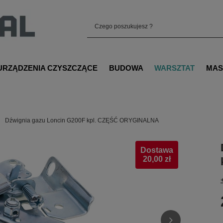
URZĄDZENIA CZYSZCZĄCE
BUDOWA
WARSZTAT
MAS
Dźwignia gazu Loncin G200F kpl. CZĘŚĆ ORYGINALNA
Dostawa
20,00 zł