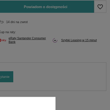
Powiadom o dostępności
14
dni na zwrot
Kup na raty:
eRaty Santander Consumer
Szybki Leasing w 15 minut
Bank
ytanie