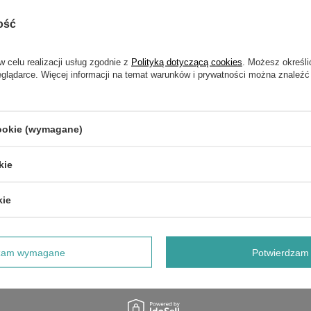
ość
w celu realizacji usług zgodnie z
Polityką dotyczącą cookies
. Możesz określi
NAPISZ SWOJĄ OPINIĘ
eglądarce. Więcej informacji na temat warunków i prywatności można znaleźć
Twoja ocena:
5/5
cookie (wymagane)
kie
kie
dzam wymagane
Potwierdzam 
e produktu: