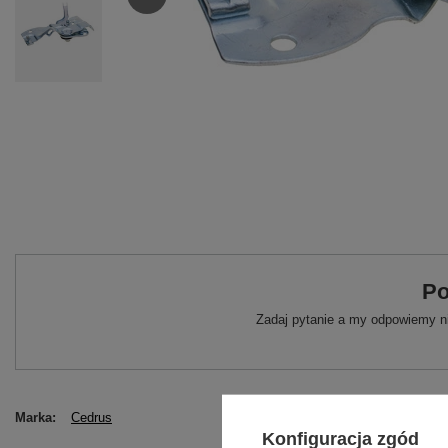
Po
Zadaj pytanie a my odpowiemy ni
Marka
Cedrus
Konfiguracja zgód