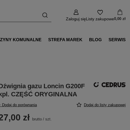
Zaloguj się
Listy zakupowe
0,00 zł
ZYNY KOMUNALNE
STREFA MAREK
BLOG
SERWIS
Dźwignia gazu Loncin G200F
kpl. CZĘŚĆ ORYGINALNA
+ Dodaj do porównania
Dodaj do listy zakupowej
27,00 zł
brutto
/
szt.