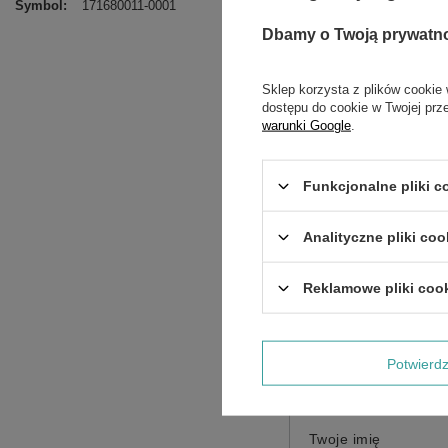
Symbol
171680011-0001
Dbamy o Twoją prywatn
Sklep korzysta z plików cookie 
dostępu do cookie w Twojej prz
warunki Google
.
Funkcjonalne pliki 
Treść twojej opinii
Analityczne pliki coo
Reklamowe pliki coo
Potwier
Dodaj własne zdjęci
Twoje imię