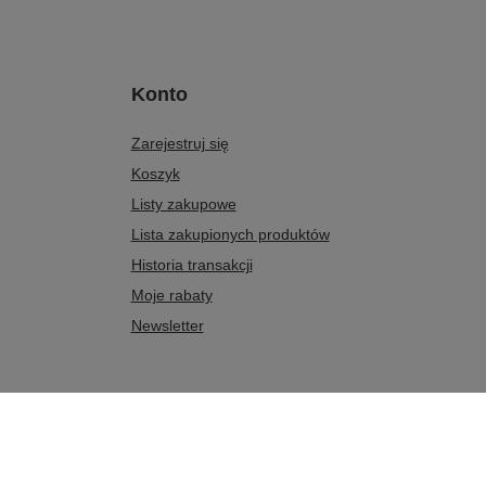
Konto
Zarejestruj się
Koszyk
Listy zakupowe
Lista zakupionych produktów
Historia transakcji
Moje rabaty
Newsletter
 17
,
07-411
Rzekuń