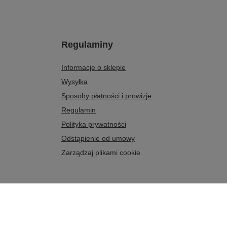
Regulaminy
Informacje o sklepie
Wysyłka
Sposoby płatności i prowizje
Regulamin
Polityka prywatności
Odstąpienie od umowy
Zarządzaj plikami cookie