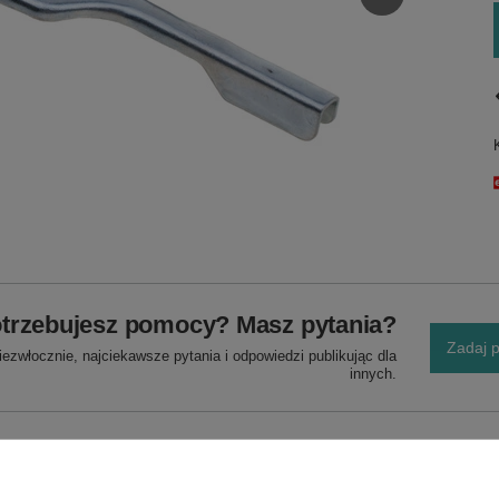
trzebujesz pomocy? Masz pytania?
Zadaj p
ezwłocznie, najciekawsze pytania i odpowiedzi publikując dla
innych.