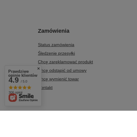
Zamówienia
Status zamówienia
Śledzenie przesyłki
Chcę zareklamować produkt
Chcę odstąpić od umowy
Prawdziwe
opinie klientów
4.9
Chcę wymienić towar
/ 5.0
Kontakt
306 opinii
+48 604 284 876
biuro@agro-metal.com.pl
AGRO-METAL
,
Kolonia
W sklepie prezentujemy ceny brutto (z VAT).