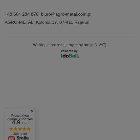
+48 604 284 876
biuro@agro-metal.com.pl
AGRO-METAL
,
Kolonia 17
,
07-411
Rzekuń
W sklepie prezentujemy ceny brutto (z VAT).
Prawdziwe
opinie klientów
4.9
/ 5.0
306 opinii