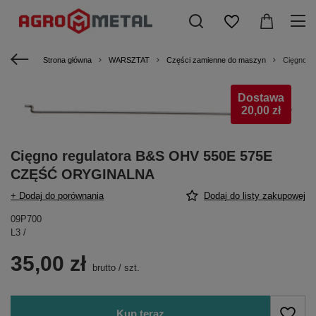
Strona główna
WARSZTAT
Części zamienne do maszyn
Cięgno 
Dostawa
20,00 zł
Cięgno regulatora B&S OHV 550E 575E
CZĘŚĆ ORYGINALNA
+ Dodaj do porównania
Dodaj do listy zakupowej
09P700
L3 /
35,00 zł
brutto
/
szt.
Kup teraz