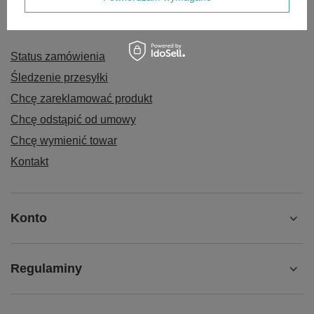
Zamówienia
Status zamówienia
Śledzenie przesyłki
Chcę zareklamować produkt
Chcę odstąpić od umowy
Chcę wymienić towar
Kontakt
Konto
Regulaminy