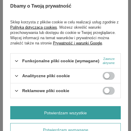
Dbamy o Twoją prywatność
Sklep korzysta z plików cookie w celu realizacji usług zgodnie z
SZCZEGÓŁOWE DANE
Polityką dotyczącą cookies
. Możesz określić warunki
przechowywania lub dostępu do cookie w Twojej przeglądarce.
Więcej informacji na temat warunków i prywatności można
OPINIE
(0)
znaleźć także na stronie
Prywatność i warunki Google
.
OSTATNIO OGLĄDANE
Zawsze
Funkcjonalne pliki cookie (wymagane)
aktywne
Analityczne pliki cookie
Cięgno regulatora B&S OHV 550E 575E CZĘŚĆ
ORYGINALNA
Reklamowe pliki cookie
35,00 zł
Potwierdzam wszystkie
Potwierdzam wymagane