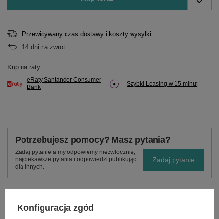
Przewidywany czas dostawy i koszty wysyłki
14
dni na zwrot
Kup na raty:
eRaty Santander Consumer
Szybki Leasing w 15 minut
Bank
Potrzebujesz pomocy? Masz pytania?
Zadaj pytanie a my odpowiemy niezwłocznie,
Zadaj pytanie
najciekawsze pytania i odpowiedzi publikując
dla innych.
Konfiguracja zgód
OPIS