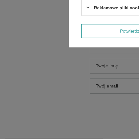
Treść twojej opinii
Reklamowe pliki coo
Potwier
Dodaj własne zdjęci
Twoje imię
Twój email