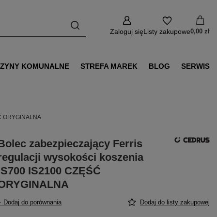
Zaloguj się
Listy zakupowe
0,00 zł
ZYNY KOMUNALNE
STREFA MAREK
BLOG
SERWIS
ZĘŚĆ ORYGINALNA
Bolec zabezpieczający Ferris
regulacji wysokości koszenia
IS700 IS2100 CZĘŚĆ
ORYGINALNA
+ Dodaj do porównania
Dodaj do listy zakupowej