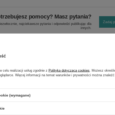
trzebujesz pomocy? Masz pytania?
Zadaj p
ezwłocznie, najciekawsze pytania i odpowiedzi publikując dla
innych.
ość
w celu realizacji usług zgodnie z
Polityką dotyczącą cookies
. Możesz określi
eglądarce. Więcej informacji na temat warunków i prywatności można znaleźć
NAPISZ SWOJĄ OPINIĘ
Twoja ocena:
cookie (wymagane)
5/5
kie