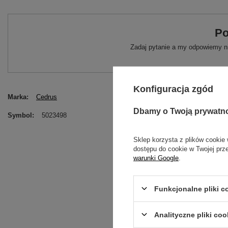
Po
Zadaj pytanie a my odpowiemy ni
Konfiguracja zgód
Marka
Cedrus
Dbamy o Twoją prywatn
Symbol
5023498
Sklep korzysta z plików cookie 
dostępu do cookie w Twojej prz
warunki Google
.
Funkcjonalne pliki 
Analityczne pliki coo