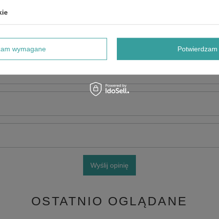
kie
dzam wymagane
Potwierdzam 
e produktu:
Wyślij opinię
OSTATNIO OGLĄDANE