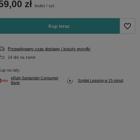
59,00 zł
brutto
/
szt.
Kup teraz
Przewidywany czas dostawy i koszty wysyłki
14
dni na zwrot
Kup na raty:
eRaty Santander Consumer
Szybki Leasing w 15 minut
Bank