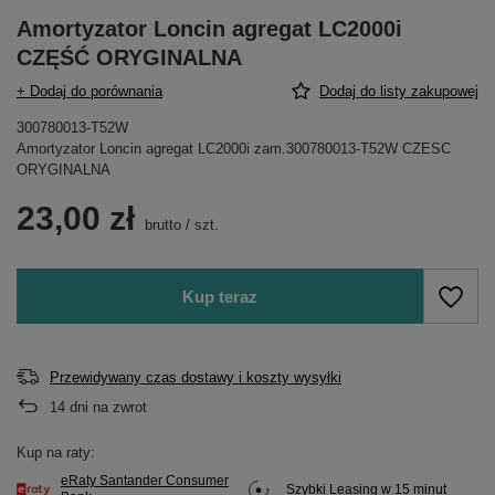
Amortyzator Loncin agregat LC2000i
CZĘŚĆ ORYGINALNA
+ Dodaj do porównania
Dodaj do listy zakupowej
300780013-T52W
Amortyzator Loncin agregat LC2000i zam.300780013-T52W CZESC
ORYGINALNA
23,00 zł
brutto
/
szt.
Kup teraz
Przewidywany czas dostawy i koszty wysyłki
14
dni na zwrot
Kup na raty:
eRaty Santander Consumer
Szybki Leasing w 15 minut