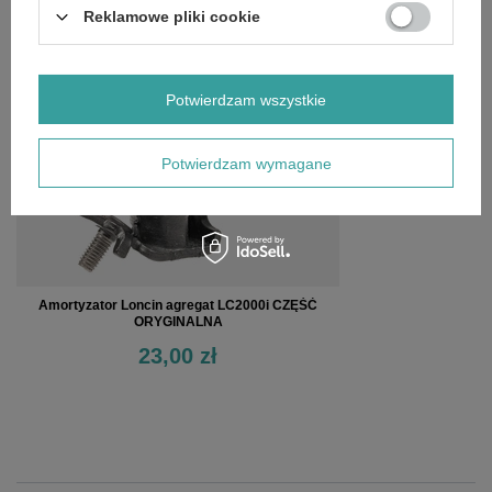
Reklamowe pliki cookie
OSTATNIO OGLĄDANE
Potwierdzam wszystkie
Potwierdzam wymagane
Amortyzator Loncin agregat LC2000i CZĘŚĆ
ORYGINALNA
23,00 zł