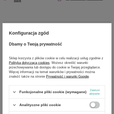
Bank
Potrzebujesz pomocy? Masz pytania?
Konfiguracja zgód
Zadaj pytanie a my odpowiemy niezwłocznie,
Zadaj pytanie
najciekawsze pytania i odpowiedzi publikując
dla innych.
Dbamy o Twoją prywatność
Sklep korzysta z plików cookie w celu realizacji usług zgodnie z
Polityką dotyczącą cookies
. Możesz określić warunki
OPIS
przechowywania lub dostępu do cookie w Twojej przeglądarce.
Więcej informacji na temat warunków i prywatności można
znaleźć także na stronie
Prywatność i warunki Google
.
Amortyzator Loncin agregat LC2000i zam.300780013-T52W
CZĘŚĆ ORYGINALNA
Zawsze
Funkcjonalne pliki cookie (wymagane)
aktywne
SZCZEGÓŁOWE DANE
Analityczne pliki cookie
OPINIE
(0)