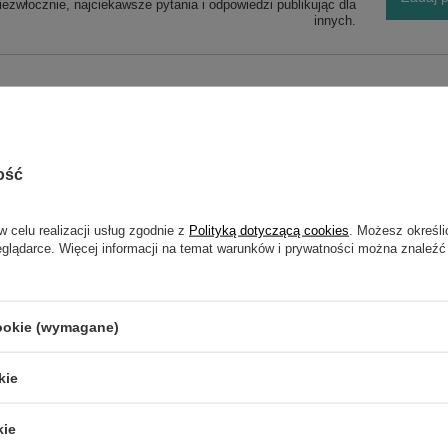
ezwłocznie, najciekawsze pytania i odpowiedzi publikując dla
innych.
ość
NAPISZ SWOJĄ OPINIĘ
w celu realizacji usług zgodnie z
Polityką dotyczącą cookies
. Możesz określi
eglądarce. Więcej informacji na temat warunków i prywatności można znaleźć
Twoja ocena:
5/5
cookie (wymagane)
kie
kie