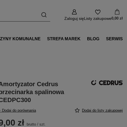
Zaloguj się
Listy zakupowe
0,00 zł
ZYNY KOMUNALNE
STREFA MAREK
BLOG
SERWIS
Amortyzator Cedrus
przecinarka spalinowa
CEDPC300
+ Dodaj do porównania
Dodaj do listy zakupowej
9,00 zł
brutto
/
szt.