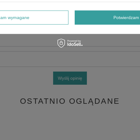
e produktu:
dzam wymagane
Potwierdzam 
Wyślij opinię
OSTATNIO OGLĄDANE