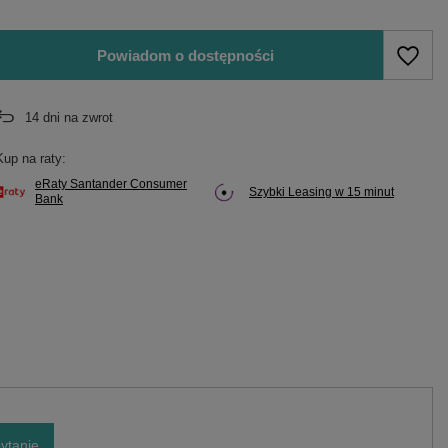
Powiadom o dostępności
14
dni na zwrot
Kup na raty:
eRaty Santander Consumer
Szybki Leasing w 15 minut
Bank
ytanie