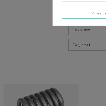
Dodaj własne zdjęci
Potwier
Twoje imię
Twój email