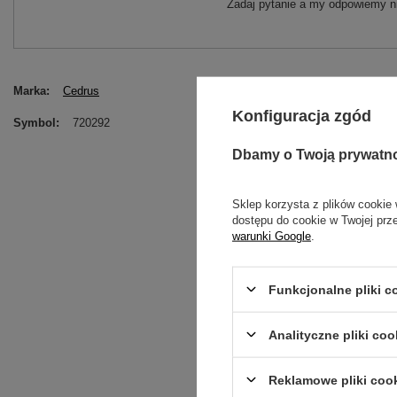
Zadaj pytanie a my odpowiemy ni
Marka
Cedrus
Konfiguracja zgód
Symbol
720292
Dbamy o Twoją prywatn
Sklep korzysta z plików cookie 
dostępu do cookie w Twojej prz
warunki Google
.
Funkcjonalne pliki 
Treść twojej opinii
Analityczne pliki coo
Reklamowe pliki coo