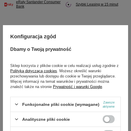
eRaty Santander Consumer
Szybki Leasing w 15 minut
Bank
Konfiguracja zgód
Potrzebujesz pomocy? Masz pytania?
Zadaj pytanie a my odpowiemy niezwłocznie,
Dbamy o Twoją prywatność
Zadaj pytanie
najciekawsze pytania i odpowiedzi publikując
dla innych.
Sklep korzysta z plików cookie w celu realizacji usług zgodnie z
Polityką dotyczącą cookies
. Możesz określić warunki
przechowywania lub dostępu do cookie w Twojej przeglądarce.
SZCZEGÓŁOWE DANE
Więcej informacji na temat warunków i prywatności można
znaleźć także na stronie
Prywatność i warunki Google
.
Marka
Cedrus
Zawsze
Funkcjonalne pliki cookie (wymagane)
Symbol
370046
aktywne
Analityczne pliki cookie
OPINIE
(0)