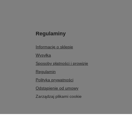
Regulaminy
Informacje o sklepie
Wysyłka
Sposoby płatności i prowizje
Regulamin
Polityka prywatności
Odstąpienie od umowy
Zarządzaj plikami cookie