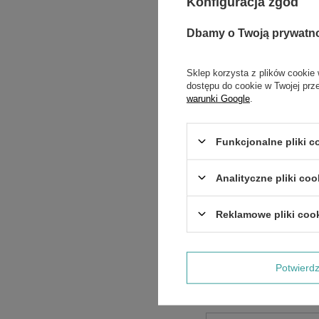
Konfiguracja zgód
Dbamy o Twoją prywatn
Sklep korzysta z plików cookie 
dostępu do cookie w Twojej prz
warunki Google
.
Funkcjonalne pliki 
Analityczne pliki coo
Treść twojej opinii
Reklamowe pliki coo
Potwier
Dodaj własne zdjęci