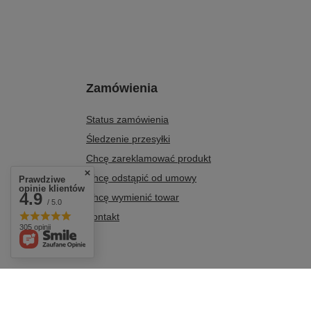
Zamówienia
Status zamówienia
Śledzenie przesyłki
Chcę zareklamować produkt
Chcę odstąpić od umowy
Prawdziwe
opinie klientów
4.9
Chcę wymienić towar
/ 5.0
Kontakt
305 opinii
+48 604 284 876
biuro@agro-metal.com.pl
AGRO-METAL
,
Kolonia