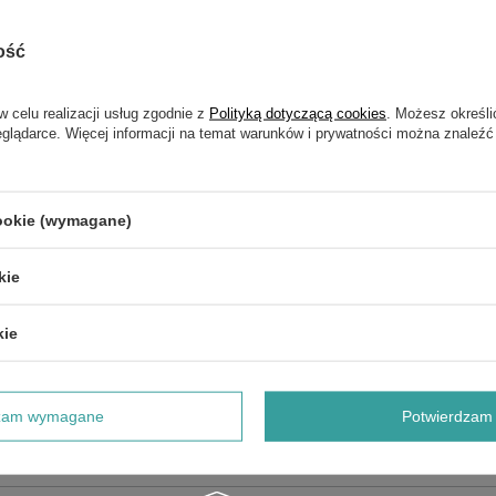
ość
w celu realizacji usług zgodnie z
Polityką dotyczącą cookies
. Możesz określi
NAPISZ SWOJĄ OPINIĘ
eglądarce. Więcej informacji na temat warunków i prywatności można znaleźć
Twoja ocena:
5/5
cookie (wymagane)
kie
kie
dzam wymagane
Potwierdzam 
e produktu: