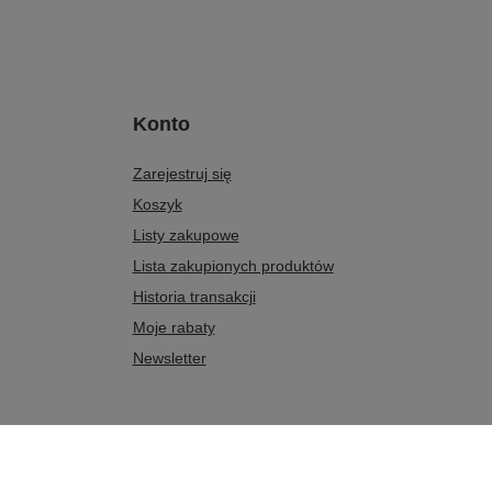
Konto
Zarejestruj się
Koszyk
Listy zakupowe
Lista zakupionych produktów
Historia transakcji
Moje rabaty
Newsletter
 17
,
07-411
Rzekuń