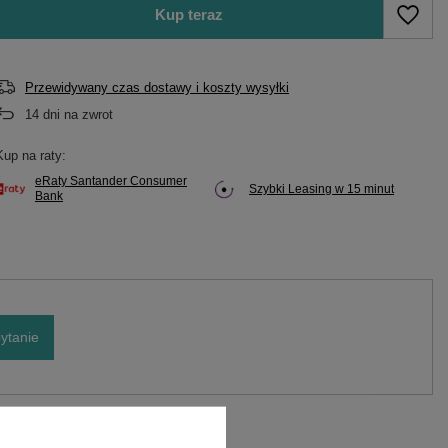
Kup teraz
Przewidywany czas dostawy i koszty wysyłki
14
dni na zwrot
Kup na raty:
eRaty Santander Consumer
Szybki Leasing w 15 minut
Bank
ytanie
Marka
Cedrus