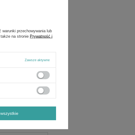
Symbol
36005-156
ć warunki przechowywania lub
 także na stronie
Prywatność i
Zawsze aktywne
wszystkie