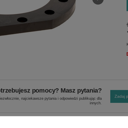
trzebujesz pomocy? Masz pytania?
Zadaj p
ezwłocznie, najciekawsze pytania i odpowiedzi publikując dla
innych.