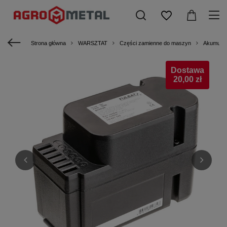
Strona główna
WARSZTAT
Części zamienne do maszyn
Akumulat
Dostawa
20,00 zł