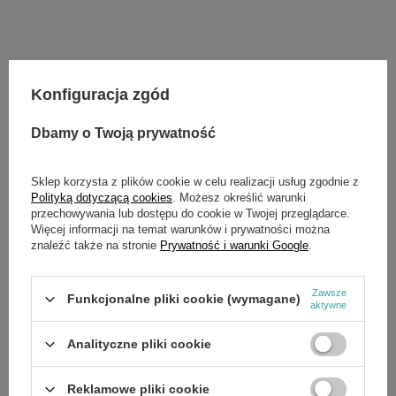
Potrzebujesz pomocy? Masz pytania?
Konfiguracja zgód
Zadaj pytanie a my odpowiemy niezwłocznie,
Zadaj pytanie
najciekawsze pytania i odpowiedzi publikując
dla innych.
Dbamy o Twoją prywatność
Sklep korzysta z plików cookie w celu realizacji usług zgodnie z
Polityką dotyczącą cookies
. Możesz określić warunki
SZCZEGÓŁOWE DANE
przechowywania lub dostępu do cookie w Twojej przeglądarce.
Więcej informacji na temat warunków i prywatności można
znaleźć także na stronie
Prywatność i warunki Google
.
Marka
Cedrus
Symbol
560616
Zawsze
Funkcjonalne pliki cookie (wymagane)
aktywne
Analityczne pliki cookie
OPINIE
(0)
Reklamowe pliki cookie