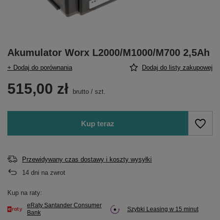
Akumulator Worx L2000/M1000/M700 2,5Ah
+ Dodaj do porównania
Dodaj do listy zakupowej
515,00 zł
brutto
/
szt.
Kup teraz
Przewidywany czas dostawy i koszty wysyłki
14
dni na zwrot
Kup na raty:
eRaty Santander Consumer
Szybki Leasing w 15 minut
Bank