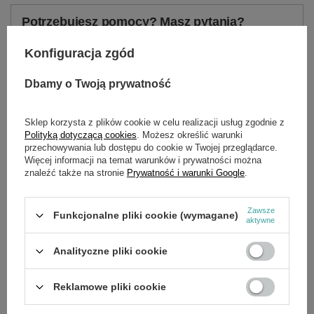
Potrzebujesz pomocy? Masz pytania?
Zadaj pytanie a my odpowiemy niezwłocznie,
Zadaj pytanie
najciekawsze pytania i odpowiedzi publikując
Konfiguracja zgód
dla innych.
Dbamy o Twoją prywatność
SZCZEGÓŁOWE DANE
Sklep korzysta z plików cookie w celu realizacji usług zgodnie z
Polityką dotyczącą cookies
. Możesz określić warunki
przechowywania lub dostępu do cookie w Twojej przeglądarce.
Marka
Cedrus
Więcej informacji na temat warunków i prywatności można
znaleźć także na stronie
Prywatność i warunki Google
.
Symbol
300Z42800A_R
Zawsze
Funkcjonalne pliki cookie (wymagane)
aktywne
OPINIE
(0)
Analityczne pliki cookie
OSTATNIO OGLĄDANE
Reklamowe pliki cookie