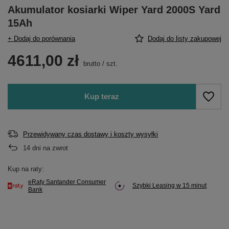
Akumulator kosiarki Wiper Yard 2000S Yard
15Ah
+ Dodaj do porównania
Dodaj do listy zakupowej
4611,00 zł
brutto
/
szt.
Kup teraz
Przewidywany czas dostawy i koszty wysyłki
14
dni na zwrot
Kup na raty:
eRaty Santander Consumer
Szybki Leasing w 15 minut
Bank