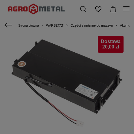
Strona główna
WARSZTAT
Części zamienne do maszyn
Akumulat
Dostawa
20,00 zł