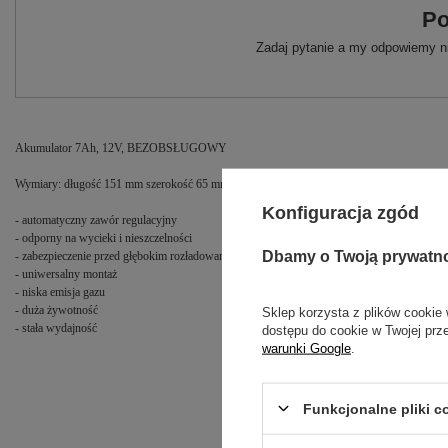
Po
Zadaj pytanie a my odpowiemy ni
Akumulator 7Ah, 12V, BEZOBSŁUGOWY
Wymiary: długość 151 mm szerokość 65 mm, wysokość 99 mm, podłączenie na wsuwki
Konfiguracja zgód
- automatyczny zawór regulacyjny
- odporny na wycieki i nieszczelności
Dbamy o Twoją prywatn
- zabezpieczenie przed głębokim rozładowaniem
- uniwersalny montaż
- niska emisja gazu
- duża żywotność
Sklep korzysta z plików cookie 
- stała wydajność
dostępu do cookie w Twojej prz
warunki Google
.
Funkcjonalne pliki 