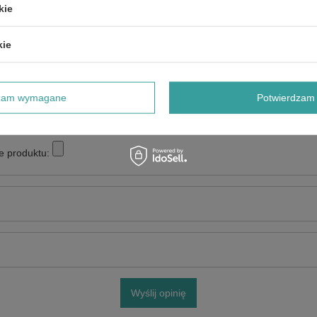
kie
5/5
kie
dzam wymagane
Potwierdzam 
e produktu:
Wyślij opinię