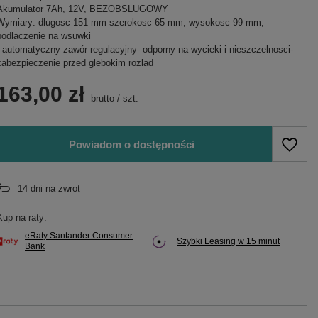
Akumulator 7Ah, 12V, BEZOBSLUGOWY
Wymiary: dlugosc 151 mm szerokosc 65 mm, wysokosc 99 mm,
podlaczenie na wsuwki
- automatyczny zawór regulacyjny- odporny na wycieki i nieszczelnosci-
zabezpieczenie przed glebokim rozlad
163,00 zł
brutto
/
szt.
Powiadom o dostępności
14
dni na zwrot
Kup na raty:
eRaty Santander Consumer
Szybki Leasing w 15 minut
Bank