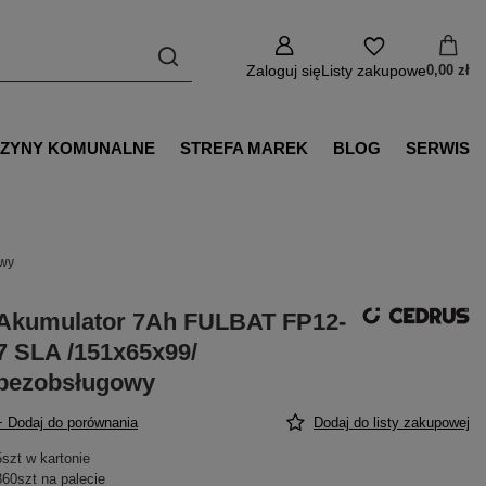
Zaloguj się
Listy zakupowe
0,00 zł
ZYNY KOMUNALNE
STREFA MAREK
BLOG
SERWIS
owy
Akumulator 7Ah FULBAT FP12-
7 SLA /151x65x99/
bezobsługowy
+ Dodaj do porównania
Dodaj do listy zakupowej
5szt w kartonie
360szt na palecie