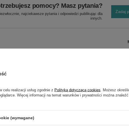
trzebujesz pomocy? Masz pytania?
Zadaj p
ezwłocznie, najciekawsze pytania i odpowiedzi publikując dla
innych.
ość
w celu realizacji usług zgodnie z
Polityką dotyczącą cookies
. Możesz określi
eglądarce. Więcej informacji na temat warunków i prywatności można znaleźć
NAPISZ SWOJĄ OPINIĘ
cookie (wymagane)
Twoja ocena: