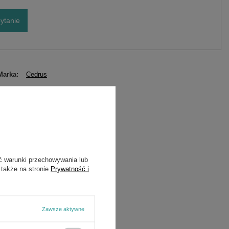
ytanie
Marka
Cedrus
Symbol
550909
ć warunki przechowywania lub
 także na stronie
Prywatność i
Zawsze aktywne