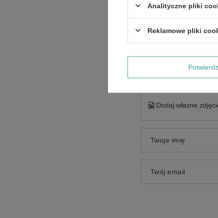
Analityczne pliki coo
Reklamowe pliki coo
Treść twojej opinii
Potwier
Dodaj własne zdjęci
Twoje imię
Twój email