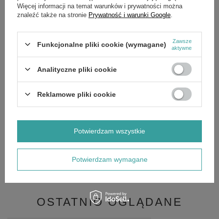
Więcej informacji na temat warunków i prywatności można
znaleźć także na stronie
Prywatność i warunki Google
.
Akumulator 4.5Ah, 12V, PLUS Z LEWEJ STRONY, BEZOBSŁUGOWY
Wymiary: długość 90 mm szerokość 70 mm, wysokość 107 mm, podłączenie na
Zawsze
wsuwki
Funkcjonalne pliki cookie (wymagane)
aktywne
- automatyczny zawór regulacyjny
- odporny na wycieki i nieszczelności
Analityczne pliki cookie
- zabezpieczenie przed głębokim rozładowaniem
- uniwersalny montaż
Reklamowe pliki cookie
- niska emisja gazu
- duża żywotność
- stała wydajność
Potwierdzam wszystkie
SZCZEGÓŁOWE DANE
Potwierdzam wymagane
OPINIE
(0)
OSTATNIO OGLĄDANE