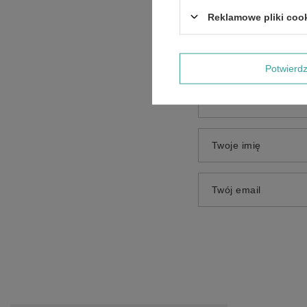
Treść twojej opinii
Reklamowe pliki coo
Potwier
Dodaj własne zdjęci
Twoje imię
Twój email