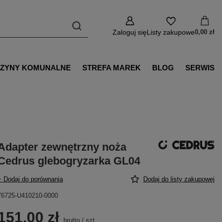
Zaloguj się
Listy zakupowe
0,00 zł
ZYNY KOMUNALNE
STREFA MAREK
BLOG
SERWIS
Adapter zewnętrzny noża
Cedrus glebogryzarka GL04
+ Dodaj do porównania
Dodaj do listy zakupowej
76725-U410210-0000
151,00 zł
brutto
/
szt.