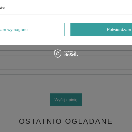
kie
dzam wymagane
Potwierdzam 
e produktu:
Wyślij opinię
OSTATNIO OGLĄDANE