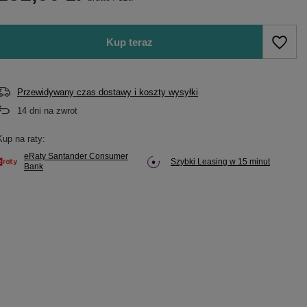
Kup teraz
Przewidywany czas dostawy i koszty wysyłki
14
dni na zwrot
Kup na raty:
eRaty Santander Consumer
Szybki Leasing w 15 minut
Bank