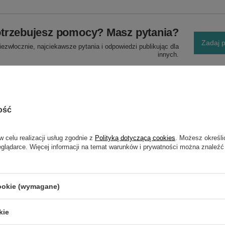
trzebujesz pomocy? Masz pytania?
Zadaj p
ezwłocznie, najciekawsze pytania i odpowiedzi publikując dla
innych.
ość
w celu realizacji usług zgodnie z
Polityką dotyczącą cookies
. Możesz określi
eglądarce. Więcej informacji na temat warunków i prywatności można znaleźć
NAPISZ SWOJĄ OPINIĘ
Twoja ocena:
cookie (wymagane)
5/5
kie