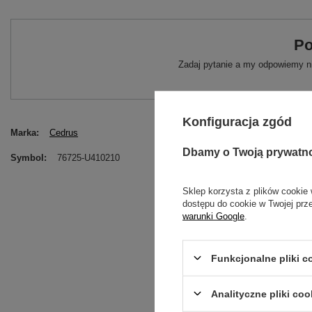
Po
Zadaj pytanie a my odpowiemy ni
Konfiguracja zgód
Marka
Cedrus
Dbamy o Twoją prywatn
Symbol
76725-U410210
Sklep korzysta z plików cookie 
dostępu do cookie w Twojej prz
warunki Google
.
Funkcjonalne pliki 
Analityczne pliki coo