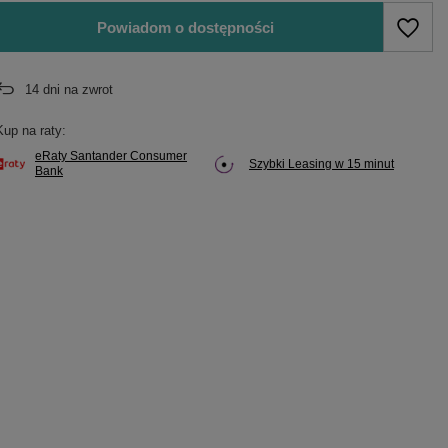
Powiadom o dostępności
14
dni na zwrot
Kup na raty:
eRaty Santander Consumer
Szybki Leasing w 15 minut
Bank