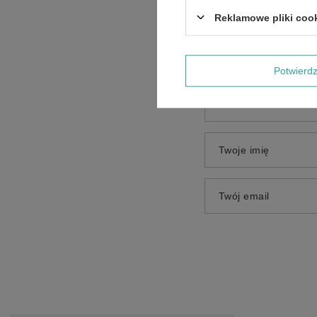
Treść twojej opinii
Reklamowe pliki coo
Potwier
Dodaj własne zdjęci
Twoje imię
Twój email