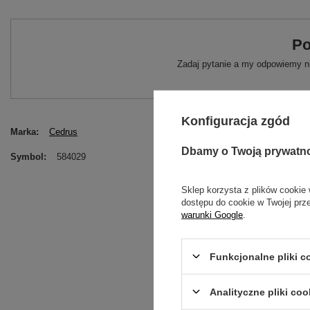
Po
Zadaj pytanie a my odpowiemy ni
Konfiguracja zgód
Marka
Cedrus
Dbamy o Twoją prywatn
Symbol
584029
Sklep korzysta z plików cookie 
dostępu do cookie w Twojej prz
warunki Google
.
Funkcjonalne pliki 
Analityczne pliki coo