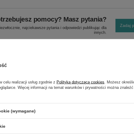
trzebujesz pomocy? Masz pytania?
Zadaj p
ezwłocznie, najciekawsze pytania i odpowiedzi publikując dla
innych.
ość
w celu realizacji usług zgodnie z
Polityką dotyczącą cookies
. Możesz określi
eglądarce. Więcej informacji na temat warunków i prywatności można znaleźć
NAPISZ SWOJĄ OPINIĘ
Twoja ocena:
cookie (wymagane)
5/5
kie