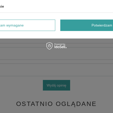
kie
dzam wymagane
Potwierdzam 
e produktu:
Wyślij opinię
OSTATNIO OGLĄDANE