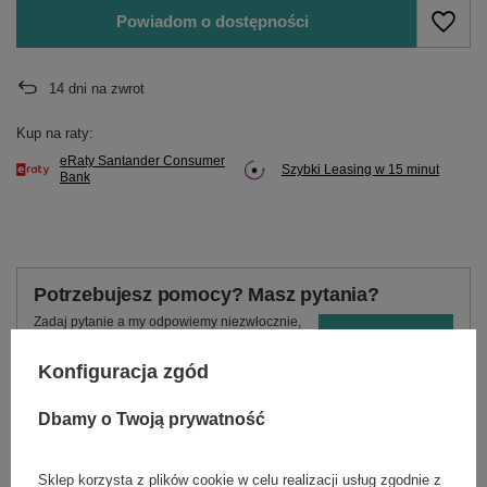
Powiadom o dostępności
14
dni na zwrot
Kup na raty:
eRaty Santander Consumer
Szybki Leasing w 15 minut
Bank
Potrzebujesz pomocy? Masz pytania?
Zadaj pytanie a my odpowiemy niezwłocznie,
Zadaj pytanie
najciekawsze pytania i odpowiedzi publikując
dla innych.
Konfiguracja zgód
Dbamy o Twoją prywatność
OPIS
Sklep korzysta z plików cookie w celu realizacji usług zgodnie z