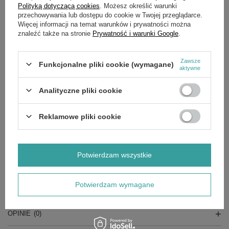
Polityką dotyczącą cookies
. Możesz określić warunki
przechowywania lub dostępu do cookie w Twojej przeglądarce.
NAC
Więcej informacji na temat warunków i prywatności można
piasta, adapter ,uchwyt noża ,uchwyt listwy tnącej
znaleźć także na stronie
Prywatność i warunki Google
.
UR-LS48160GCV, LS53-G200-HSD-TX, MEX53-G200-HSD
Zawsze
Funkcjonalne pliki cookie (wymagane)
Wymiary:
aktywne
Wysokość (tuleja + podstawa) - 70 mm,Średnica zewnętrzna
Analityczne pliki cookie
otworu centralnego - ok. 13 mm
Średnica zewnętrzna kołków ustalających - kwadrat ok. 13 mm,
łezka ok. 13x16 mm
Reklamowe pliki cookie
Średnica na wał silnika - 25 mm
Szerokość rowka pod klin - ok. 6 mm
Średnica koła pasowego - 59 mm
Potwierdzam wszystkie
Potwierdzam wymagane
SZCZEGÓŁOWE DANE
OPINIE
(0)