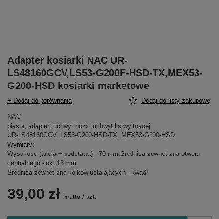
Adapter kosiarki NAC UR-
LS48160GCV,LS53-G200F-HSD-TX,MEX53-
G200-HSD kosiarki marketowe
+ Dodaj do porównania
Dodaj do listy zakupowej
NAC
piasta, adapter ,uchwyt noza ,uchwyt listwy tnacej
UR-LS48160GCV, LS53-G200-HSD-TX, MEX53-G200-HSD
Wymiary:
Wysokosc (tuleja + podstawa) - 70 mm,Srednica zewnetrzna otworu
centralnego - ok. 13 mm
Srednica zewnetrzna kolków ustalajacych - kwadr
39,00 zł
brutto
/
szt.