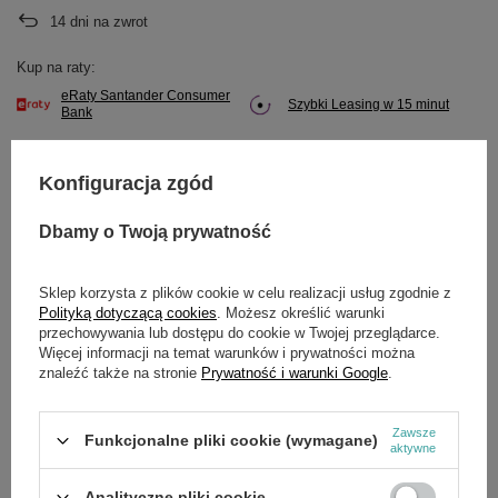
14
dni na zwrot
Kup na raty:
eRaty Santander Consumer
Szybki Leasing w 15 minut
Bank
Konfiguracja zgód
Potrzebujesz pomocy? Masz pytania?
Dbamy o Twoją prywatność
Zadaj pytanie a my odpowiemy niezwłocznie,
Zadaj pytanie
najciekawsze pytania i odpowiedzi publikując
Sklep korzysta z plików cookie w celu realizacji usług zgodnie z
dla innych.
Polityką dotyczącą cookies
. Możesz określić warunki
przechowywania lub dostępu do cookie w Twojej przeglądarce.
Więcej informacji na temat warunków i prywatności można
znaleźć także na stronie
Prywatność i warunki Google
.
SZCZEGÓŁOWE DANE
Zawsze
Funkcjonalne pliki cookie (wymagane)
Marka
Cedrus
aktywne
Symbol
184045100
Analityczne pliki cookie