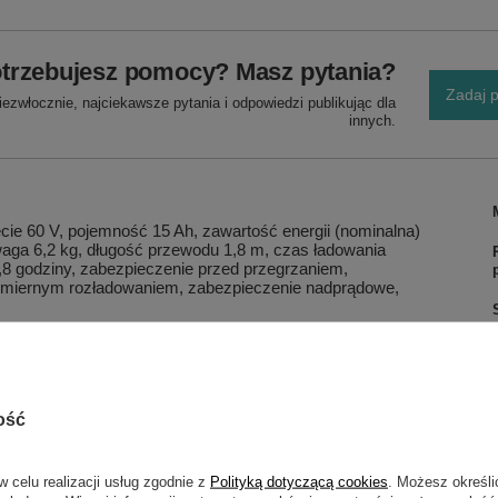
trzebujesz pomocy? Masz pytania?
Zadaj p
ezwłocznie, najciekawsze pytania i odpowiedzi publikując dla
innych.
ie 60 V, pojemność 15 Ah, zawartość energii (nominalna)
waga 6,2 kg, długość przewodu 1,8 m, czas ładowania
1,8 godziny, zabezpieczenie przed przegrzaniem,
dmiernym rozładowaniem, zabezpieczenie nadprądowe,
ość
0 A)
w celu realizacji usług zgodnie z
Polityką dotyczącą cookies
. Możesz określi