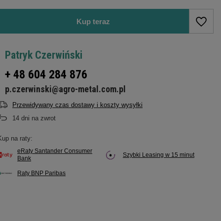
Kup teraz
Patryk Czerwiński
+ 48 604 284 876
p.czerwinski@agro-metal.com.pl
Przewidywany czas dostawy i koszty wysyłki
14
dni na zwrot
Kup na raty:
eRaty Santander Consumer
Szybki Leasing w 15 minut
Bank
Raty BNP Paribas