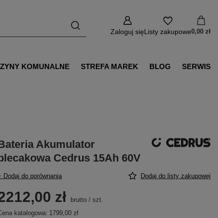
Zaloguj się
Listy zakupowe
0,00 zł
ZYNY KOMUNALNE
STREFA MAREK
BLOG
SERWIS
Bateria Akumulator
plecakowa Cedrus 15Ah 60V
+ Dodaj do porównania
Dodaj do listy zakupowej
2212,00 zł
brutto
/
szt.
Cena katalogowa:
1799,00 zł