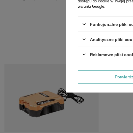
dostępu do cookie w Twojej prz
warunki Google
.
Funkcjonalne pliki 
Analityczne pliki coo
Reklamowe pliki coo
Potwier