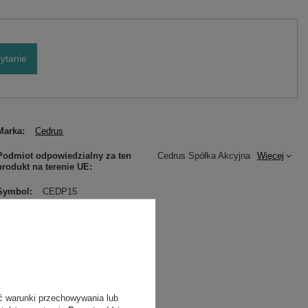
ytanie
Marka
Cedrus
Podmiot odpowiedzialny za ten
Cedrus Spółka Akcyjna
Więcej
produkt na terenie UE
Symbol
CEDP15
Gwarancja
Cedrus
Zasilanie
Cedrus 60V
ć warunki przechowywania lub