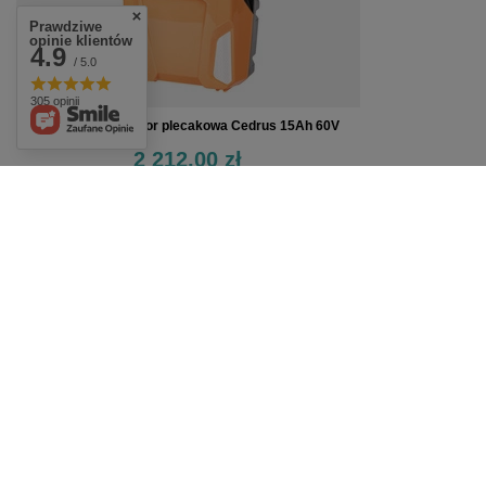
Prawdziwe
opinie klientów
4.9
/ 5.0
305 opinii
Bateria Akumulator plecakowa Cedrus 15Ah 60V
2 212,00 zł
Zamówienia
Status zamówienia
Śledzenie przesyłki
Chcę zareklamować produkt
Chcę odstąpić od umowy