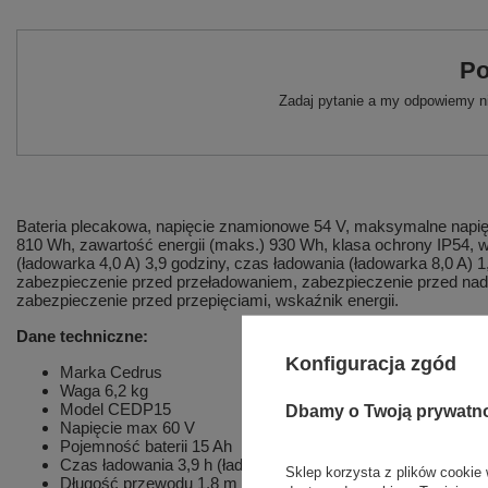
Po
Zadaj pytanie a my odpowiemy ni
Bateria plecakowa, napięcie znamionowe 54 V, maksymalne napięc
810 Wh, zawartość energii (maks.) 930 Wh, klasa ochrony IP54, 
(ładowarka 4,0 A) 3,9 godziny, czas ładowania (ładowarka 8,0 A) 
zabezpieczenie przed przeładowaniem, zabezpieczenie przed na
zabezpieczenie przed przepięciami, wskaźnik energii.
Dane techniczne:
Konfiguracja zgód
Marka Cedrus
Waga 6,2 kg
Model CEDP15
Dbamy o Twoją prywatn
Napięcie max 60 V
Pojemność baterii 15 Ah
Czas ładowania
3,9 h (ładowarka 4,0 A), 1,8 h (ładowarka 8,
Sklep korzysta z plików cookie 
Długość przewodu 1,8 m