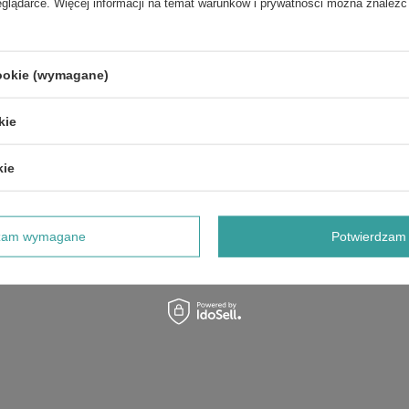
eglądarce. Więcej informacji na temat warunków i prywatności można znaleźć
cookie (wymagane)
POKAŻ SZCZEGÓŁY GWARANCJI CEDRUS
kie
AKCESORIA
kie
dzam wymagane
Potwierdzam 