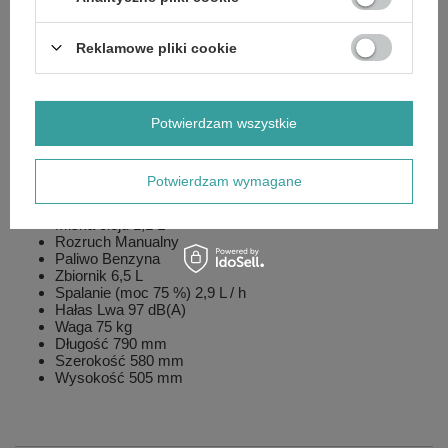
Częstotliwość 50 Hz
Napięcie 400 / 230 V
Reklamowe pliki cookie
Moc 3~ maks. / znam. 7,7 kVA / 7,0 kVA (cos ⱷ 0,8)
Prąd znamionowy 3~ 10,1 A
Moc 1~ maks. / znam. 3,9 kW / 3,5 kW
Prąd znamionowy 1~ 15,2 A
Silnik Rato
Potwierdzam wszystkie
Model R 420
Pojemność 420 cm
Chłodzenie Powietrze
Potwierdzam wymagane
Cylindry 1
Takt 4
Miska oleju 1,1 L
Rozruch Manualny
Paliwo Benzyna
Zbiornik 6,5 L
Spalanie (moc 75 %) 2,9 L / h
Hałas Lwa 97 dB(A)
Waga 75 kg
Długość 790 mm
Szerokość 580 mm
Wysokość 505 mm