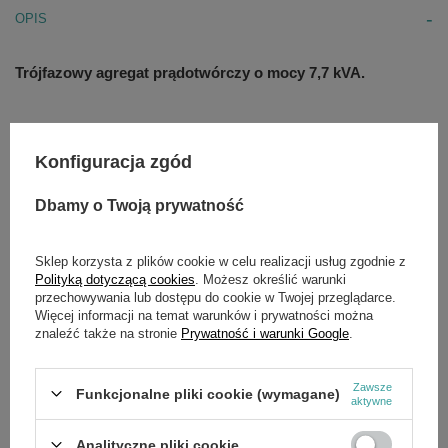
OPIS
Trójfazowy agregat prądotwórczy o mocy 7,7 kVA.
Charakterystyka
Konfiguracja zgód
Regulacja napięcia ± 4 %
Dbamy o Twoją prywatność
Niski poziom zakłóceń THD ≤ 4 %
Prąd startowy prądnicy 300 %
Klasa izolacji prądnicy H
Stopień ochrony prądnicy IP 23
Sklep korzysta z plików cookie w celu realizacji usług zgodnie z
Polityką dotyczącą cookies
. Możesz określić warunki
przechowywania lub dostępu do cookie w Twojej przeglądarce.
Wyposażenie standardowe
Więcej informacji na temat warunków i prywatności można
znaleźć także na stronie
Prywatność i warunki Google
.
Gniazdo 400 V 16 A
Gniazdo 230 V 16 A
Zabezpieczenie przeciążeniowe
Zawsze
Czujnik poziomu oleju
Funkcjonalne pliki cookie (wymagane)
aktywne
Dane techniczne:
Analityczne pliki cookie