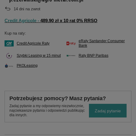
14
dni na zwrot
Credit Agricole -
489.90 zł x 10 rat 0% RRSO
Kup na raty:
eRaty Santander Consumer
Credit Agricole Raty
Bank
Szybki Leasing w 15 minut
Raty BNP Paribas
PKOLeasing
Potrzebujesz pomocy? Masz pytania?
Zadaj pytanie a my odpowiemy niezwłocznie,
Zadaj pytanie
najciekawsze pytania i odpowiedzi publikując
dla innych.