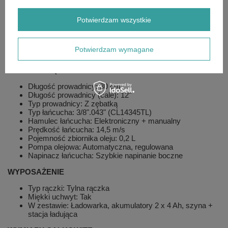
Seria urządzenia: Seria 3
Moc znamionowa silnika: 1 kW
Obroty silnika: 7500 rpm
Potwierdzam wszystkie
Zabezpieczenie przed przeciążeniem: Tak
Napięcie akumulatora: 20 V
Sugerowana pojemność akumulatora/baterii: 2 x 4 Ah
Potwierdzam wymagane
Średni czas pracy: 22 min dla 2x akumulatora 4 Ah
SYSTEM TNĄCY
Długość prowadnicy: 30 cm
Długość prowadnicy (cale): 12"
Typ prowadnicy: Z zębatką
Typ łańcucha: 3/8".043" (CL14345TL)
Hamulec łańcucha: Elektroniczny + manualny
Prędkość łańcucha: 14,5 m/s
Pojemność zbiornika oleju: 0,2 L
Pompa olejowa: Automatyczna, regulowana
Napinacz łańcucha: Szybkie napinanie boczne
WYPOSAŻENIE
Typ rączki: Tylna rączka
Miękki uchwyt: Tak
W zestawie: Ładowarka, akumulatory 2 x 4 Ah, szyna +
stacja ładująca