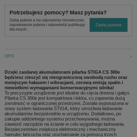
Potrzebujesz pomocy? Masz pytania?
Zadaj pytanie a my odpowiemy niezwłocznie,
Zadaj pytanie
najciekawsze pytania i odpowiedzi publikując
dla innych.
OPIS
Dzięki zasilanej akumulatorami pilarka STIGA CS 300e
będziesz cieszyć się nieograniczoną swobodą ruchu oraz
mniejszym hałasem i wibracjami, zerową emisją spalin i
niewielkimi wymaganiami konserwacyjnymi silnika!
To precyzyjne urządzenie jest idealne do cięcia drewna i gałęzi.
Pilarka CS 300e jest kompaktowa i lekka, co zapewnia dużą
zwrotność w ograniczonej przestrzeni. Została wyposażona w
nowy system ładowania STIGA, który umożliwia ładowanie
akumulatorów bezpośrednio w urządzeniu. Dodatkowo, po
zakupie oddzielnego systemu przechowywania, można
zawiesić narzędzie na ścianie w celu wygodnego ładowania.
Bezpieczeństwo zwiększa elektroniczny i mechaniczny
hamulec łańcucha oraz uruchamianie za pomocą trzech