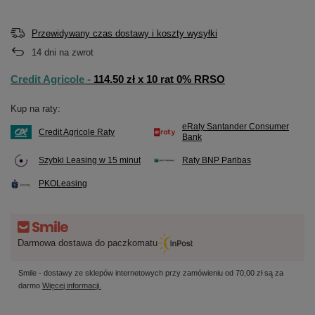
Przewidywany czas dostawy i koszty wysyłki
14
dni na zwrot
Credit Agricole -
114.50 zł x 10 rat 0% RRSO
Kup na raty:
eRaty Santander Consumer
Credit Agricole Raty
Bank
Szybki Leasing w 15 minut
Raty BNP Paribas
PKOLeasing
Darmowa dostawa do paczkomatu
Smile - dostawy ze sklepów internetowych przy zamówieniu od
70,00 zł
są za
darmo
Więcej informacji.