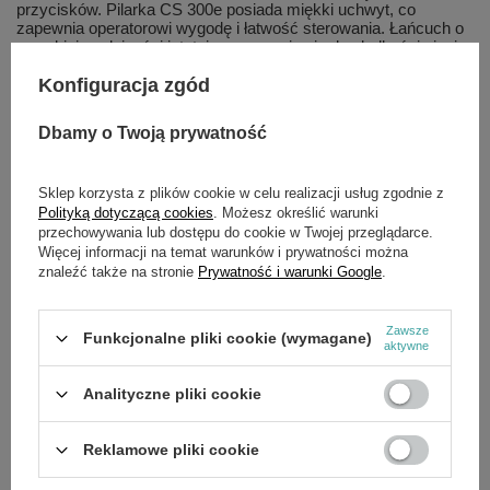
przycisków. Pilarka CS 300e posiada miękki uchwyt, co
zapewnia operatorowi wygodę i łatwość sterowania. Łańcuch o
wysokiej wydajności istotnie przyczynia się do gładkości cięcia.
Przezroczysty wziernik pozwala na łatwą kontrolę poziomu
Konfiguracja zgód
oleju.
Wydajna i przyjazna dla środowiska
Dbamy o Twoją prywatność
Brak emisji spalin i niski poziom hałasu.
Ergonomiczny, miękki uchwyt
Sklep korzysta z plików cookie w celu realizacji usług zgodnie z
Polityką dotyczącą cookies
. Możesz określić warunki
Zapewnia komfort i kontrolę podczas pracy.
przechowywania lub dostępu do cookie w Twojej przeglądarce.
Więcej informacji na temat warunków i prywatności można
Automatyczna, regulowana pompa olejowa
znaleźć także na stronie
Prywatność i warunki Google
.
Gwarantuje optymalne smarowanie łańcucha.
Zbiornik oleju z wizjerem
Zawsze
Funkcjonalne pliki cookie (wymagane)
aktywne
Ułatwia monitorowanie poziomu oleju.
Analityczne pliki cookie
Specyfikacja techniczna
SILNIK
Reklamowe pliki cookie
Silnik: Bezszczotkowy