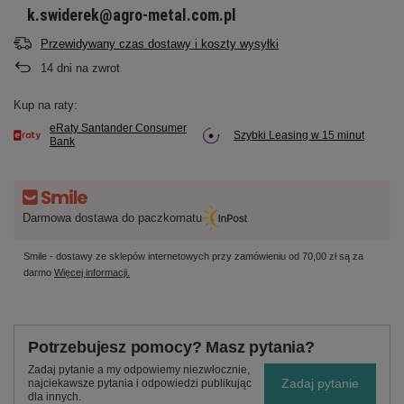
k.swiderek@agro-metal.com.pl
Przewidywany czas dostawy i koszty wysyłki
14
dni na zwrot
Kup na raty:
eRaty Santander Consumer
Szybki Leasing w 15 minut
Bank
Darmowa dostawa do paczkomatu
Smile - dostawy ze sklepów internetowych przy zamówieniu od
70,00 zł
są za
darmo
Więcej informacji.
Potrzebujesz pomocy? Masz pytania?
Zadaj pytanie a my odpowiemy niezwłocznie,
Zadaj pytanie
najciekawsze pytania i odpowiedzi publikując
dla innych.