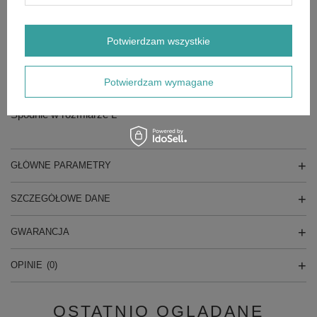
całkowitej ochrony przed obrażeniami. Nie zastępuje on również
bezpiecznej techniki pracy.
Ważne strefy ruchu w spodniach roboczych są wykonane z
Potwierdzam wszystkie
elastycznego materiału. Dzięki temu zawsze można cieszyć
się wysokim poziomem komfortu noszenia.
Odzież STIHL można prać w temperaturze 60°C. Jest to ważne
nie tylko z powodów higieny, ale również w związku z
Potwierdzam wymagane
możliwością sprania uporczywych plam z żywicy.
Spodnie w rozmiarze L
GŁÓWNE PARAMETRY
SZCZEGÓŁOWE DANE
GWARANCJA
OPINIE
(0)
OSTATNIO OGLĄDANE