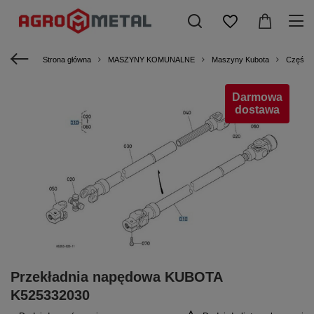
Strona główna
MASZYNY KOMUNALNE
Maszyny Kubota
Części 
Darmowa
dostawa
Przekładnia napędowa KUBOTA
K525332030