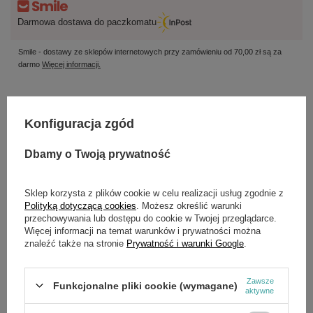
Darmowa dostawa do paczkomatu
Smile - dostawy ze sklepów internetowych przy zamówieniu od
70,00 zł
są za
darmo
Więcej informacji.
Potrzebujesz pomocy? Masz pytania?
Konfiguracja zgód
Zadaj pytanie a my odpowiemy niezwłocznie,
Zadaj pytanie
najciekawsze pytania i odpowiedzi publikując
Dbamy o Twoją prywatność
dla innych.
Sklep korzysta z plików cookie w celu realizacji usług zgodnie z
Polityką dotyczącą cookies
. Możesz określić warunki
przechowywania lub dostępu do cookie w Twojej przeglądarce.
OPIS
Więcej informacji na temat warunków i prywatności można
znaleźć także na stronie
Prywatność i warunki Google
.
Przekładnia napędowa KUBOTA K525332030
Zawsze
Funkcjonalne pliki cookie (wymagane)
aktywne
GŁÓWNE PARAMETRY