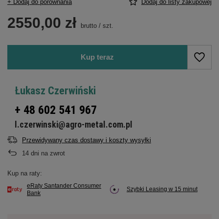
+ Dodaj do porównania
Dodaj do listy zakupowej
2550,00 zł
brutto
/
szt.
Kup teraz
Łukasz Czerwiński
+ 48 602 541 967
l.czerwinski@agro-metal.com.pl
Przewidywany czas dostawy i koszty wysyłki
14
dni na zwrot
Kup na raty:
eRaty Santander Consumer
Szybki Leasing w 15 minut
Bank