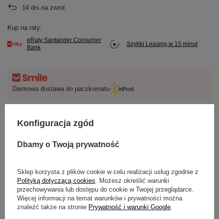
14
dni na zwrot
Kup na raty:
eRaty Santander Consumer
Szybki Leasing w 15 minut
Bank
Darmowa dostawa do paczkomatu
Smile - dostawy ze sklepów internetowych przy zamówieniu od
70,00 zł
są za
darmo
Więcej informacji.
Konfiguracja zgód
Dbamy o Twoją prywatność
Potrzebujesz pomocy? Masz pytania?
Zadaj pytanie a my odpowiemy niezwłocznie,
Sklep korzysta z plików cookie w celu realizacji usług zgodnie z
Zadaj pytanie
najciekawsze pytania i odpowiedzi publikując
Polityką dotyczącą cookies
. Możesz określić warunki
dla innych.
przechowywania lub dostępu do cookie w Twojej przeglądarce.
Więcej informacji na temat warunków i prywatności można
znaleźć także na stronie
Prywatność i warunki Google
.