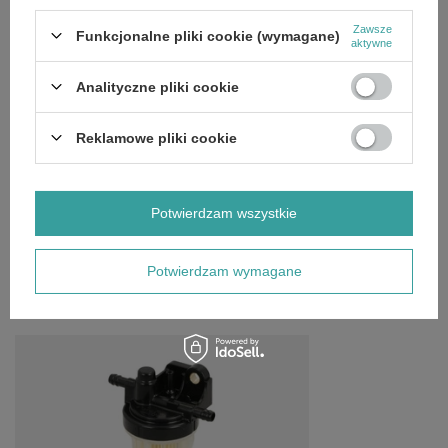
OPIS
Zawsze
Funkcjonalne pliki cookie (wymagane)
aktywne
Filtr paliwa KUBOTA 6A32058862
Analityczne pliki cookie
Reklamowe pliki cookie
GŁÓWNE PARAMETRY
SZCZEGÓŁOWE DANE
Potwierdzam wszystkie
OPINIE
(0)
Potwierdzam wymagane
OSTATNIO OGLĄDANE