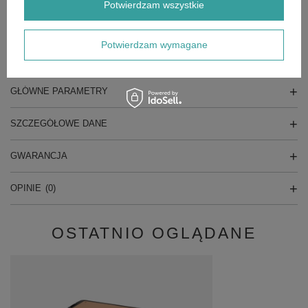
Potwierdzam wszystkie
Ilość w op. 1
Wymiary (mm) 53 x 607 x 389
Numer SKU 4932472128
Kod EAN 4058546325244
Potwierdzam wymagane
GŁÓWNE PARAMETRY
SZCZEGÓŁOWE DANE
GWARANCJA
OPINIE
(0)
OSTATNIO OGLĄDANE