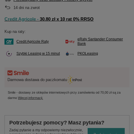
14
dni na zwrot
Credit Agricole -
30.80 zł x 10 rat 0% RRSO
Kup na raty:
eRaty Santander Consumer
Credit Agricole Raty
Bank
Szybki Leasing w 15 minut
PKOLeasing
Darmowa dostawa do paczkomatu
Smile - dostawy ze sklepów internetowych przy zamówieniu od
70,00 zł
są za
darmo
Więcej informacji.
Potrzebujesz pomocy? Masz pytania?
Zadaj pytanie a my odpowiemy niezwłocznie,