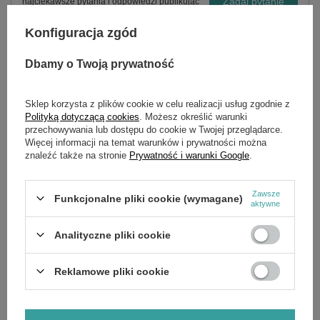
Zadaj pytanie
najciekawsze pytania i odpowiedzi publikując
dla innych.
Konfiguracja zgód
Dbamy o Twoją prywatność
OPIS
Sklep korzysta z plików cookie w celu realizacji usług zgodnie z
Cechy szczególne Packout Customisable
Polityką dotyczącą cookies
. Możesz określić warunki
Work Surface:
przechowywania lub dostępu do cookie w Twojej przeglądarce.
Więcej informacji na temat warunków i prywatności można
Blat ze sklejki wodoodpornej zapewnia gładką
znaleźć także na stronie
Prywatność i warunki Google
.
powierzchnię do lekkich prac montażowych, pisania,
szkicowania lub pracy na laptopie
Umożliwia łatwy montaż popularnych materiałów
Zawsze
Funkcjonalne pliki cookie (wymagane)
roboczych i większych narzędzi do blatu ustawionego na
aktywne
innych skrzyniach PACKOUT
Udźwig 22 kg
Analityczne pliki cookie
Element modułowego systemu przechowywania
PACKOUT™.
Wykonany z odpornych na uderzenia polimerów w celu
Reklamowe pliki cookie
zapewnienia trwałości w miejscu pracy.
Dane techniczne: