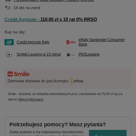
14
dni na zwrot
Credit Agricole -
110.00 zł x 10 rat 0% RRSO
Kup na raty:
eRaty Santander Consumer
Credit Agricole Raty
Bank
Szybki Leasing w 15 minut
PKOLeasing
Darmowa dostawa do paczkomatu
Smile - dostawy ze sklepów internetowych przy zamówieniu od
70,00 zł
są za
darmo
Więcej informacji.
Potrzebujesz pomocy? Masz pytania?
Zadaj pytanie a my odpowiemy niezwłocznie,