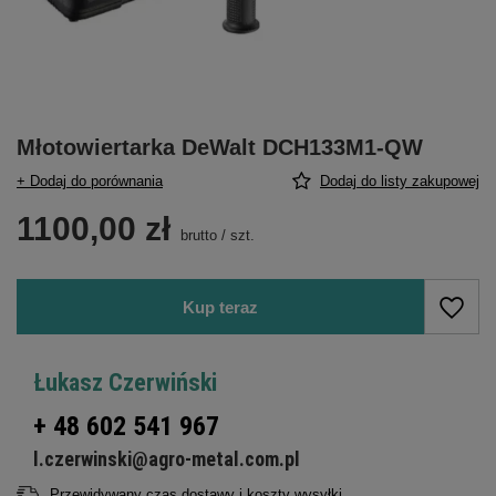
Młotowiertarka DeWalt DCH133M1-QW
+ Dodaj do porównania
Dodaj do listy zakupowej
1100,00 zł
brutto
/
szt.
Kup teraz
Łukasz Czerwiński
+ 48 602 541 967
l.czerwinski@agro-metal.com.pl
Przewidywany czas dostawy i koszty wysyłki