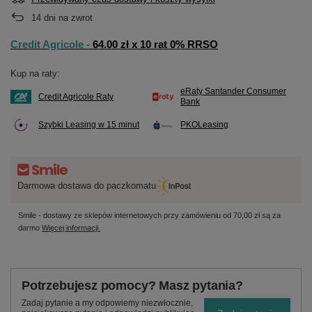
14
dni na zwrot
Credit Agricole -
64.00 zł x 10 rat 0% RRSO
Kup na raty:
eRaty Santander Consumer
Credit Agricole Raty
Bank
Szybki Leasing w 15 minut
PKOLeasing
Darmowa dostawa do paczkomatu
Smile - dostawy ze sklepów internetowych przy zamówieniu od
70,00 zł
są za
darmo
Więcej informacji.
Potrzebujesz pomocy? Masz pytania?
Zadaj pytanie a my odpowiemy niezwłocznie,