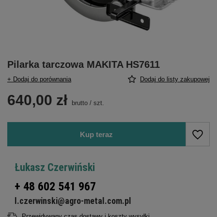
Pilarka tarczowa MAKITA HS7611
+ Dodaj do porównania
Dodaj do listy zakupowej
640,00 zł
brutto
/
szt.
Kup teraz
Łukasz Czerwiński
+ 48 602 541 967
l.czerwinski@agro-metal.com.pl
Przewidywany czas dostawy i koszty wysyłki