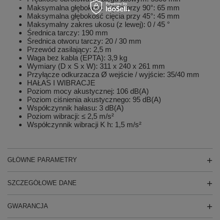
Maksymalna głębokość cięcia przy 90°: 65 mm
Maksymalna głębokość cięcia przy 45°: 45 mm
Maksymalny zakres ukosu (z lewej): 0 / 45 °
Średnica tarczy: 190 mm
Średnica otworu tarczy: 20 / 30 mm
Przewód zasilający: 2,5 m
Waga bez kabla (EPTA): 3,9 kg
Wymiary (D x S x W): 311 x 240 x 261 mm
Przyłącze odkurzacza Ø wejście / wyjście: 35/40 mm
HAŁAS I WIBRACJE
Poziom mocy akustycznej: 106 dB(A)
Poziom ciśnienia akustycznego: 95 dB(A)
Współczynnik hałasu: 3 dB(A)
Poziom wibracji: ≤ 2,5 m/s²
Współczynnik wibracji K h: 1,5 m/s²
GŁÓWNE PARAMETRY
SZCZEGÓŁOWE DANE
GWARANCJA