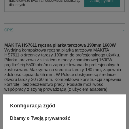
Zadaj pytanie
najciekawsze pytania i odpowiedzi publikując
dla innych.
OPIS
MAKITA HS7611 ręczna pilarka tarczowa 190mm 1600W
Wydajna kompaktowa ręczna pilarka tarczowa MAKITA
HS7611 o średnicy tarczy 190mm do profesjonalnego użytku.
Pilarka tarczowa z silnikiem o mocy znamionowej 1600W i
prędkością 5500 obr./min zaprojektowana do profesjonalnych
zastosowań. Maksymalna średnica tarczy 190 mm, zapewnia
zdolność cięcia do 65 mm. W Polsce dostępne są średnice
otworu tarczy 20 i 30 mm. Kompaktowa konstrukcja zapewnia
kontrolę i bezpieczeństwo pracy. Posiada możliwość
współpracy z szyną prowadzącą (z użyciem adaptera).
Cechy szczególne:
Konfiguracja zgód
Ręczna pilarka tarczowa z mocnym silnikiem 1600 W
Poręczne dźwignie umożliwiają beznarzędziowe
Dbamy o Twoją prywatność
ustawianie prowadnicy i kąta cięcia
Możliwość zastosowania tarcz o średnicy 185 mm i 190
mm