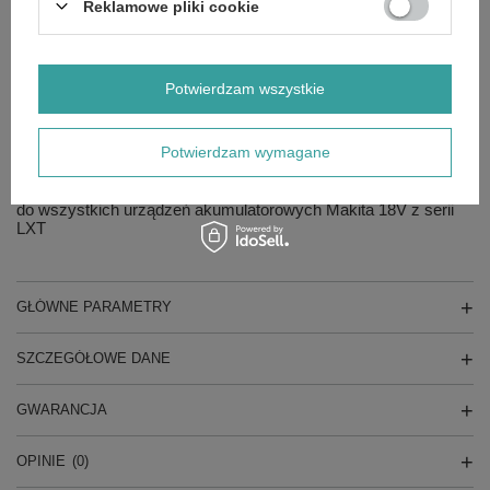
Reklamowe pliki cookie
Napięcie: 18V
Typ: Li-Ion (litowo-jonowy)
Seria: Makita LXT
Model: BL1860B
Potwierdzam wszystkie
Producent: Makita
Kod produktu: 632F69-8
Pojemność: 6.0Ah
Potwierdzam wymagane
Pasuje do:
do wszystkich urządzeń akumulatorowych Makita 18V z serii
LXT
GŁÓWNE PARAMETRY
SZCZEGÓŁOWE DANE
GWARANCJA
OPINIE
(0)