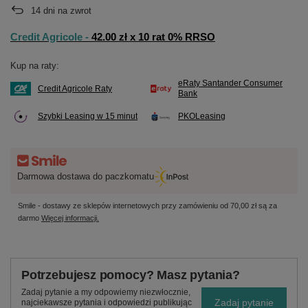
14
dni na zwrot
Credit Agricole -
42.00 zł x 10 rat 0% RRSO
Kup na raty:
eRaty Santander Consumer
Credit Agricole Raty
Bank
Szybki Leasing w 15 minut
PKOLeasing
Darmowa dostawa do paczkomatu
Smile - dostawy ze sklepów internetowych przy zamówieniu od
70,00 zł
są za
darmo
Więcej informacji.
Potrzebujesz pomocy? Masz pytania?
Zadaj pytanie a my odpowiemy niezwłocznie,
Zadaj pytanie
najciekawsze pytania i odpowiedzi publikując