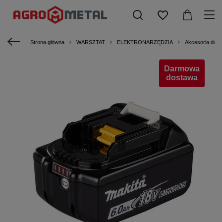
Strona główna
WARSZTAT
ELEKTRONARZĘDZIA
Akcesoria dod
Darmowa
dostawa