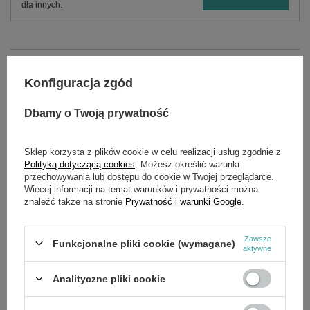
dla innych.
OPIS
Konfiguracja zgód
Akumulator Makita BL1860B (632F69-8) to wydajny, 18 V
akumulator litowo jonowy, od japońskiego producenta, z serii
Dbamy o Twoją prywatność
LXT o pojemności 6 Ah. Bateria kompatybilna jest z wszystkimi
elektronarzędziami z serii LXT 18 V. Akumulator odporne są na
ekstremalnie niskie temperatury, dzięki czemu nie rozładowują
Sklep korzysta z plików cookie w celu realizacji usług zgodnie z
się do końca. Czas pełnego naładowania z szybką ładowarką
Polityką dotyczącą cookies
. Możesz określić warunki
DC18RC lub DC18RD zajmuje 45 minut.
przechowywania lub dostępu do cookie w Twojej przeglądarce.
Więcej informacji na temat warunków i prywatności można
Najważniejsze cechy Makita BL1860B:
znaleźć także na stronie
Prywatność i warunki Google
.
Zintegrowana dioda LED, informująca o stopniu
naładowania akumulatora
Zawsze
Funkcjonalne pliki cookie (wymagane)
Kompatybilny ze wszystkimi narzędziami z serii LXT 18V
aktywne
Akumulatory odporne na ekstremalnie niskie temperatury.
Czas do pełnego naładowania: 45 min (szybkie ładowarki
Analityczne pliki cookie
np. dc18rc, dc18rd)
Dane techniczne Makita BL1860B: