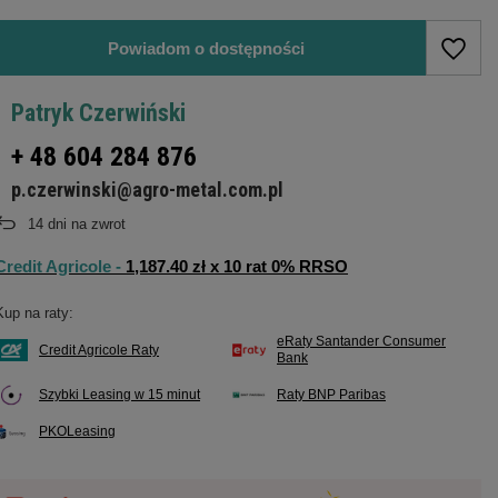
Powiadom o dostępności
Patryk Czerwiński
+ 48 604 284 876
p.czerwinski@agro-metal.com.pl
14
dni na zwrot
Credit Agricole -
1,187.40 zł x 10 rat 0% RRSO
Kup na raty:
eRaty Santander Consumer
Credit Agricole Raty
Bank
Szybki Leasing w 15 minut
Raty BNP Paribas
PKOLeasing