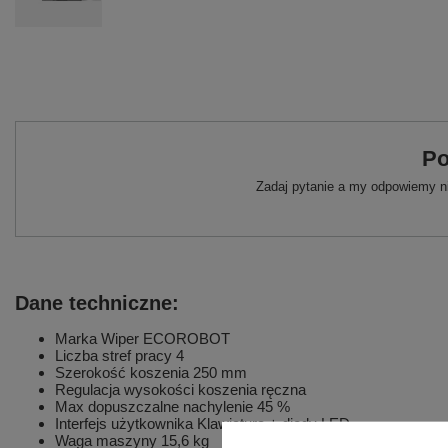
Po
Zadaj pytanie a my odpowiemy ni
Dane techniczne:
Marka Wiper ECOROBOT
Liczba stref pracy 4
Szerokość koszenia 250 mm
Regulacja wysokości koszenia ręczna
Max dopuszczalne nachylenie 45 %
Interfejs użytkownika Klawiatura + diody LED
Waga maszyny 15,6 kg