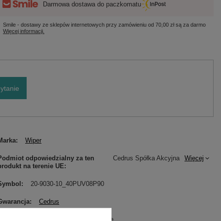
Darmowa dostawa do paczkomatu
Smile - dostawy ze sklepów internetowych przy zamówieniu od
70,00 zł
są za darmo
Więcej informacji.
ytanie
Marka
Wiper
Podmiot odpowiedzialny za ten
Cedrus Spółka Akcyjna
Więcej
produkt na terenie UE
Symbol
20-9030-10_40PUV08P90
Gwarancja
Cedrus
Wybierz urządzenie
Roboty koszące