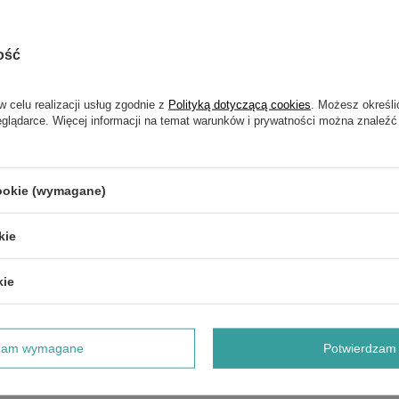
ość
w celu realizacji usług zgodnie z
Polityką dotyczącą cookies
. Możesz określi
eglądarce. Więcej informacji na temat warunków i prywatności można znaleźć
cookie (wymagane)
kie
kie
POKAŻ SZCZEGÓŁY GWARANCJI CEDRUS
dzam wymagane
Potwierdzam 