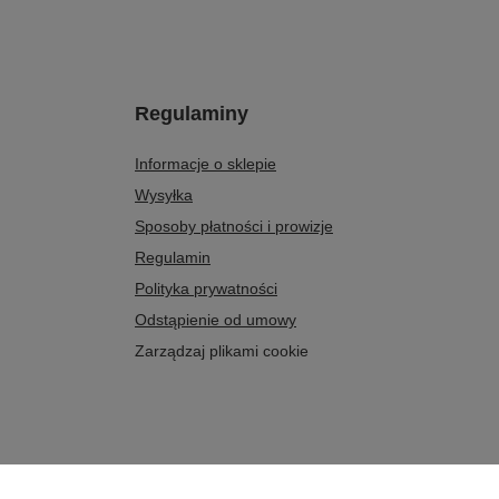
Regulaminy
Informacje o sklepie
Wysyłka
Sposoby płatności i prowizje
Regulamin
Polityka prywatności
Odstąpienie od umowy
Zarządzaj plikami cookie