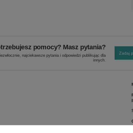
trzebujesz pomocy? Masz pytania?
Zadaj p
ezwłocznie, najciekawsze pytania i odpowiedzi publikując dla
innych.