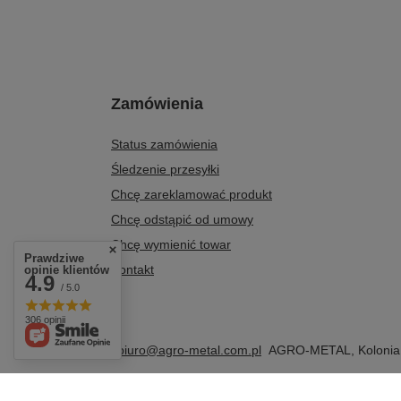
Zamówienia
Status zamówienia
Śledzenie przesyłki
Chcę zareklamować produkt
Chcę odstąpić od umowy
Chcę wymienić towar
Prawdziwe
Kontakt
opinie klientów
4.9
/ 5.0
306 opinii
+48 604 284 876
biuro@agro-metal.com.pl
AGRO-METAL
,
Kolonia