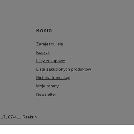
Konto
Zarejestruj się
Koszyk
Listy zakupowe
Lista zakupionych produktów
Historia transakcji
Moje rabaty
Newsletter
 17
,
07-411
Rzekuń