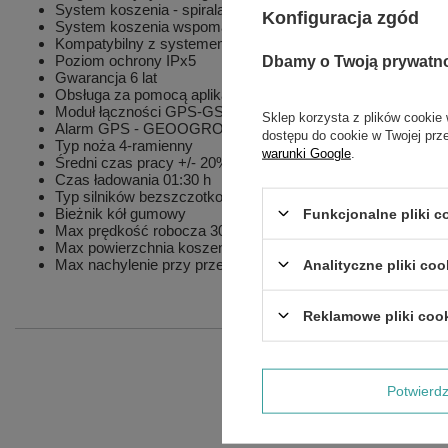
System koszenia - spirala Tak
Konfiguracja zgód
System koszenia wspomagany GPS Nie
Kompatybilny z systemem INFINITY+ Nie
Poziom ochrony IPx5
Dbamy o Twoją prywatn
Gwarancja 6 lat
Obsługa za pomocą aplikacji "My Robot Wiper" Bluetooth
Moduł łączności GPS-GSM opcjonalnie
Sklep korzysta z plików cookie 
Alarm GPS - GEOOGRODZENIE opcjonalnie
dostępu do cookie w Twojej prz
Typ noża 4-ramienny
warunki Google
.
Średni czas pracy +/- 20% 04:00 h
Czas ładowania 01:30 h
Typ silników bezszczotkowe
Bieżnik kół gumowy
Funkcjonalne pliki 
Max prędkość robocza 30 m/min
Max powierzchnia koszenia 1800 m²
Max nachylenie przy przewodzie ograniczającym 20 %
Analityczne pliki coo
Reklamowe pliki coo
Potwier