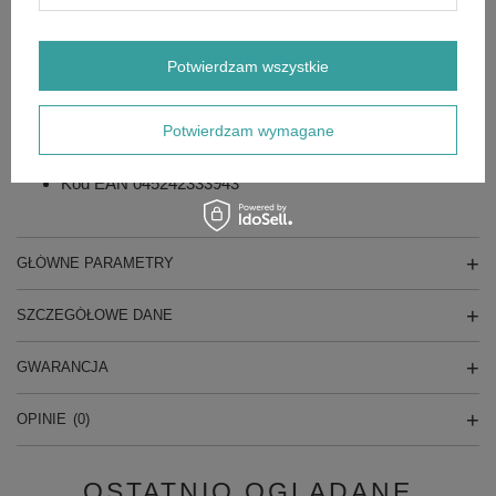
Kieszeń na laptop: umożliwia bezpieczne
przechowywanie laptopów / tabletów i rzeczy osobistych
Zewnętrzne troki: umożliwiają przypinanie przedmiotów
Potwierdzam wszystkie
Dane techniczne:
Ilość w op. 1
Potwierdzam wymagane
Wymiary (mm) 363 x 203 x 594
Numer SKU 48228200
Kod EAN 045242333943
GŁÓWNE PARAMETRY
SZCZEGÓŁOWE DANE
GWARANCJA
OPINIE
(0)
OSTATNIO OGLĄDANE