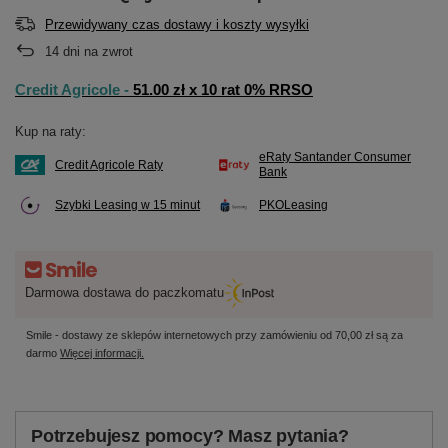
Przewidywany czas dostawy i koszty wysyłki
14
dni na zwrot
Credit Agricole -
51.00 zł x 10 rat 0% RRSO
Kup na raty:
eRaty Santander Consumer
Credit Agricole Raty
Bank
Szybki Leasing w 15 minut
PKOLeasing
Darmowa dostawa do paczkomatu
Smile - dostawy ze sklepów internetowych przy zamówieniu od
70,00 zł
są za
darmo
Więcej informacji.
Potrzebujesz pomocy? Masz pytania?