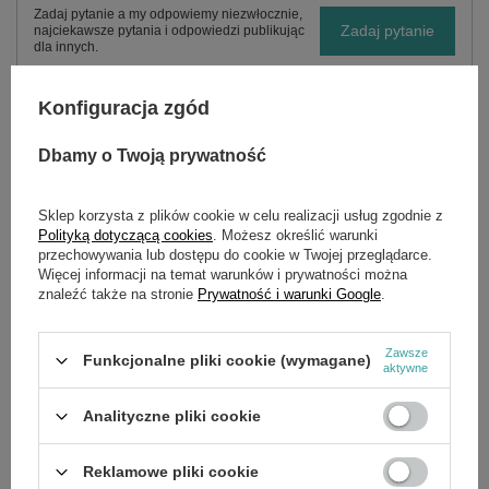
Zadaj pytanie a my odpowiemy niezwłocznie,
Zadaj pytanie
najciekawsze pytania i odpowiedzi publikując
dla innych.
Konfiguracja zgód
OPIS
Dbamy o Twoją prywatność
Cechy szczególne Jobsite backpack:
Sklep korzysta z plików cookie w celu realizacji usług zgodnie z
Polityką dotyczącą cookies
. Możesz określić warunki
Wytrzymały: wykonany z nylonu balistycznego 1680D
przechowywania lub dostępu do cookie w Twojej przeglądarce.
Podstawa z twardego plastiku umożliwia postawienie
Więcej informacji na temat warunków i prywatności można
torby i zapewnia maksymalną ochronę przy każdej
znaleźć także na stronie
Prywatność i warunki Google
.
pogodzie
Wyściełane, przepuszczające powietrze paski: bardzo
wygodne i solidnie wykonane
Odginana przednia kieszeń: dużo miejsca – ogółem 35
Zawsze
Funkcjonalne pliki cookie (wymagane)
kieszeni
aktywne
Odginana przednia kieszeń dla łatwiejszego dostępu i
przechowywania większych przedmiotów. Boczna
Analityczne pliki cookie
kieszeń na butelkę wody
Pionowa ścianka narzędziowa: maksymalizuje
przestrzeń do przechowywania zwalniając miejsce na
Reklamowe pliki cookie
duże przedmioty