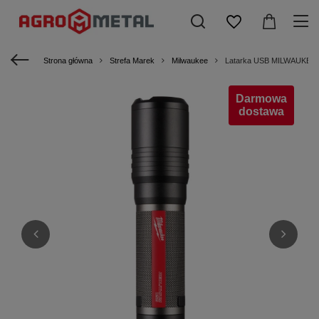
Strona główna
Strefa Marek
Milwaukee
Latarka USB MILWAUKEE 
Darmowa
dostawa