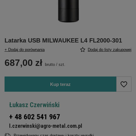
Latarka USB MILWAUKEE L4 FL2000-301
+ Dodaj do porównania
Dodaj do listy zakupowej
687,00 zł
brutto
/
szt.
Kup teraz
Łukasz Czerwiński
+ 48 602 541 967
l.czerwinski@agro-metal.com.pl
Przewidywany czas dostawy i koszty wysyłki