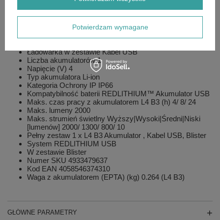
dołączona)
Wytrzymały pleciony kabel micro-USB z metalowymi
końcówkami
Potwierdzam wymagane
Dane techniczne:
Ładowarka w zestawie Kabel USB
Liczba akumulatorów 1
Napięcie (V) 4
Typ akumulatora Li-ion
Kategoria Ochrony IP IP66
Kompatybilność baterii REDLITHIUM™ Akumulator USB
Maks. czas pracy z akumulatorem L4 B3 (h) 4/ 8/ 24
Maks. lumeny 2000
Maks. strumień świetlny Wyższy|Wysoki|Średni|Niski
[lumenów] 2000/ 1300/ 800/ 10
Pełny zestaw 1 x L4 B3 Akumulator , Kabel USB, Blister
System REDLITHIUM USB
W zestawie Blister
Numer SKU 4933479637
Kod EAN 4058546374310
Waga z akumulatorem (EPTA) (kg) 0.264 (L4 B3)
GŁÓWNE PARAMETRY