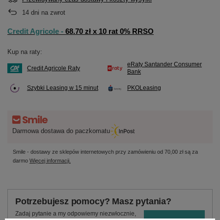
14
dni na zwrot
Credit Agricole -
68.70 zł x 10 rat 0% RRSO
Kup na raty:
eRaty Santander Consumer
Credit Agricole Raty
Bank
Szybki Leasing w 15 minut
PKOLeasing
Darmowa dostawa do paczkomatu
Smile - dostawy ze sklepów internetowych przy zamówieniu od
70,00 zł
są za
darmo
Więcej informacji.
Potrzebujesz pomocy? Masz pytania?
Zadaj pytanie a my odpowiemy niezwłocznie,