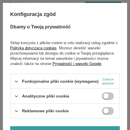
Zadaj pytanie a my odpowiemy niezwłocznie,
Zadaj pytanie
najciekawsze pytania i odpowiedzi publikując
dla innych.
Konfiguracja zgód
Dbamy o Twoją prywatność
OPIS
Sklep korzysta z plików cookie w celu realizacji usług zgodnie z
Polityką dotyczącą cookies
. Możesz określić warunki
Cechy szczególne M12 FDGS-0,:
przechowywania lub dostępu do cookie w Twojej przeglądarce.
Więcej informacji na temat warunków i prywatności można
Pierwsza akumulatorowa szlifierka prosta, która
znaleźć także na stronie
Prywatność i warunki Google
.
dostarcza więcej mocy niż podobne modele
pneumatyczne
Najbardziej kompaktowy rozmiar w swojej klasie – tylko
Zawsze
Funkcjonalne pliki cookie (wymagane)
262 mm długości – zapewnia komfort pracy w
aktywne
ograniczonych przestrzeniach
3-biegowe urządzenie posiada włącznik z wbudowaną
Analityczne pliki cookie
płynną regulacją prędkości
Komaptybilna z tarczami do ⌀50 mm
W zestawie tuleje zaciskające w rozmiarach 6 mm i 8
Reklamowe pliki cookie
mm
DNA naszej platformy FUEL na nowo definiuje
równowagę technologii bezprzewodowych. Silnik
bezszczotkowy POWERSTATE firmy MILWAUKEE,