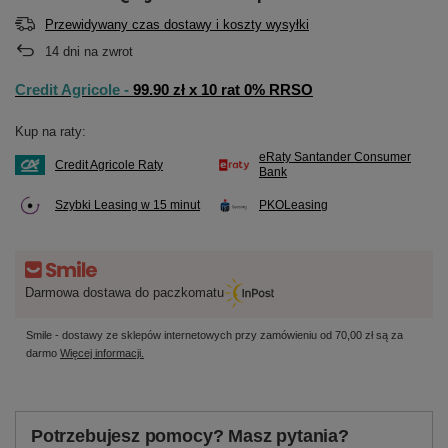
Przewidywany czas dostawy i koszty wysyłki
14
dni na zwrot
Credit Agricole -
99.90 zł x 10 rat 0% RRSO
Kup na raty:
eRaty Santander Consumer
Credit Agricole Raty
Bank
Szybki Leasing w 15 minut
PKOLeasing
Darmowa dostawa do paczkomatu
Smile - dostawy ze sklepów internetowych przy zamówieniu od
70,00 zł
są za
darmo
Więcej informacji.
Potrzebujesz pomocy? Masz pytania?