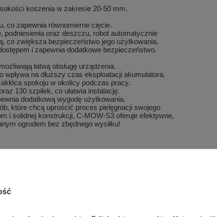
okości koszenia w zakresie 20-50 mm.
u, co zapewnia równomierne cięcie.
podniesienia oraz deszczu, robot automatycznie
dą, co zwiększa bezpieczeństwo jego użytkowania.
ostępem i zapewnia dodatkowe bezpieczeństwo.
możliwiają łatwą obsługę urządzenia.
 wpływa na dłuższy czas eksploatacji akumulatora.
zakłóca spokoju w okolicy podczas pracy.
 130 szpilek, co ułatwia instalację.
pewnia dodatkową wygodę użytkowania.
sób, które chcą uprościć proces pielęgnacji swojego
i solidnej konstrukcji, C-MOW-S3 oferuje efektywne,
banym ogrodem bez zbędnego wysiłku!
ość