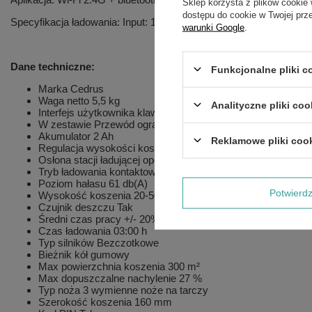
Sklep korzysta z plików cookie 
dostępu do cookie w Twojej prz
Specyfikacja ładowania: Input: 100-240V 50/60Hz, 76W | Output
warunki Google
.
Dane techniczne:
Funkcjonalne pliki 
Marka
Cedrus
Waga netto
5,5 kg
Analityczne pliki coo
Interfejs użytkownika
klawiatura, wyświetlacz
W zestawie
Przewód ograniczający 100m; Szpilki przewodu
Akumulator
2 Ah
Reklamowe pliki coo
Regulacja wysokości koszenia
ręczna
Osłona stacji ładującej
opcjonalnie
Tryb ładowania
kontaktowy
Poziom hałasu
61 db(A)
Potwier
Wysokość koszenia
20-50 mm
Czujnik deszczu
Tak
Średni czas pracy +/- 20%
01:06 h
Czas ładowania
03:00 h
Typ silników
Bezczotkowe
Bieżnik kół
gumowy
Max powierzchnia koszenia
300 m²
Max dopuszczalne nachylenie
27 %
Typ noża
3 wymienne noże na tarczy
Szerokość koszenia
160 mm