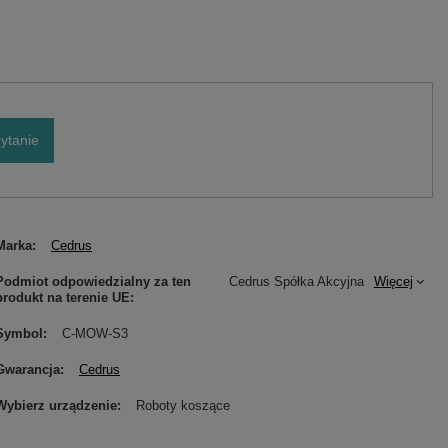
ytanie
Marka
Cedrus
Podmiot odpowiedzialny za ten
Cedrus Spółka Akcyjna
Więcej
produkt na terenie UE
Symbol
C-MOW-S3
Gwarancja
Cedrus
Wybierz urządzenie
Roboty koszące