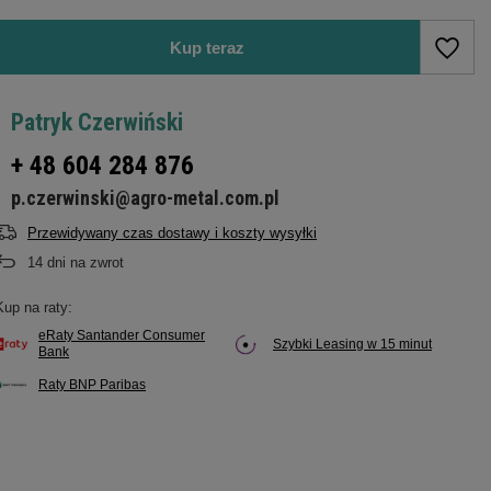
Kup teraz
Patryk Czerwiński
+ 48 604 284 876
p.czerwinski@agro-metal.com.pl
Przewidywany czas dostawy i koszty wysyłki
14
dni na zwrot
Kup na raty:
eRaty Santander Consumer
Szybki Leasing w 15 minut
Bank
Raty BNP Paribas