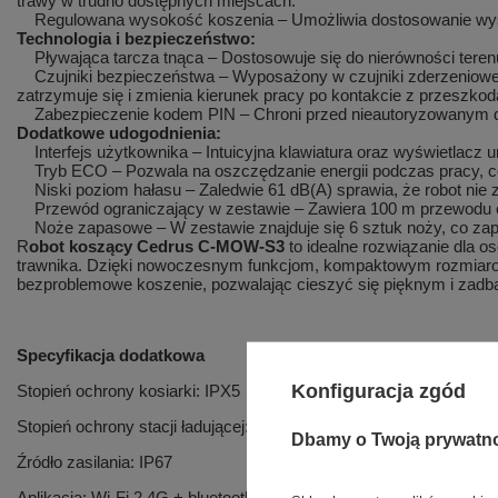
trawy w trudno dostępnych miejscach.
Regulowana wysokość koszenia – Umożliwia dostosowanie wys
Technologia i bezpieczeństwo:
Pływająca tarcza tnąca – Dostosowuje się do nierówności teren
Czujniki bezpieczeństwa – Wyposażony w czujniki zderzeniowe, 
zatrzymuje się i zmienia kierunek pracy po kontakcie z przeszko
Zabezpieczenie kodem PIN – Chroni przed nieautoryzowanym d
Dodatkowe udogodnienia:
Interfejs użytkownika – Intuicyjna klawiatura oraz wyświetlacz u
Tryb ECO – Pozwala na oszczędzanie energii podczas pracy, co
Niski poziom hałasu – Zaledwie 61 dB(A) sprawia, że robot nie 
Przewód ograniczający w zestawie – Zawiera 100 m przewodu oraz
Noże zapasowe – W zestawie znajduje się 6 sztuk noży, co za
R
obot koszący Cedrus C-MOW-S3
to idealne rozwiązanie dla o
trawnika. Dzięki nowoczesnym funkcjom, kompaktowym rozmiarom 
bezproblemowe koszenie, pozwalając cieszyć się pięknym i zad
Specyfikacja dodatkowa
Konfiguracja zgód
Stopień ochrony kosiarki: IPX5
Stopień ochrony stacji ładującej: IPX4
Dbamy o Twoją prywatn
Źródło zasilania: IP67
Aplikacja: Wi-Fi 2.4G + bluetooth 4.0