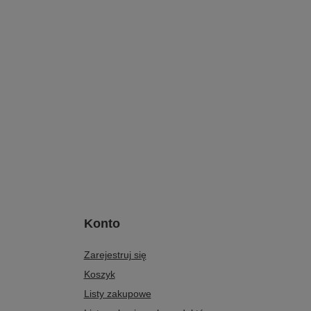
Konto
Zarejestruj się
Koszyk
Listy zakupowe