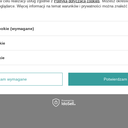
w celu realizacji usług zgodnie z
Polityką dotyczącą cookies
. Możesz określi
eglądarce. Więcej informacji na temat warunków i prywatności można znaleźć
: 20VDC—3.0A (IP67)
cookie (wymagane)
kie
 130szt.; Noże zapasowe 6szt.
kie
dzam wymagane
Potwierdzam 