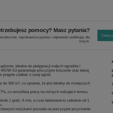
trzebujesz pomocy? Masz pytania?
Zadaj p
ezwłocznie, najciekawsze pytania i odpowiedzi publikując dla
innych.
ądzenie, idealne do pielęgnacji małych ogrodów i
-MOW-S3 gwarantuje precyzyjne koszenie oraz łatwą
o pragnie zadbać o swój ogród.
do 300 m², co sprawia, że jest idealny do mniejszych
%, co umożliwia pracę na różnych rodzajach terenu.
oło 1 godz. 6 min, a czas ładowania to zaledwie od 1
u.
towymi nożykami pozwala na precyzyjne przycinanie