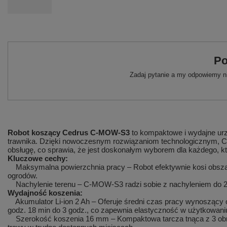
Po
Zadaj pytanie a my odpowiemy ni
Robot koszący Cedrus C-MOW-S3
to kompaktowe i wydajne urz
trawnika. Dzięki nowoczesnym rozwiązaniom technologicznym, C
obsługę, co sprawia, że jest doskonałym wyborem dla każdego, kt
Kluczowe cechy:
Maksymalna powierzchnia pracy – Robot efektywnie kosi obszar 
ogrodów.
Nachylenie terenu – C-MOW-S3 radzi sobie z nachyleniem do 27
Wydajność koszenia:
Akumulator Li-ion 2 Ah – Oferuje średni czas pracy wynoszący ok
godz. 18 min do 3 godz., co zapewnia elastyczność w użytkowani
Szerokość koszenia 16 mm – Kompaktowa tarcza tnąca z 3 obro