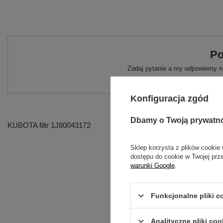
Po
Zadaj pytanie a my odpowiemy ni
Konfiguracja zgód
Dbamy o Twoją prywatn
KUBOTA filtr 1J80043172
Sklep korzysta z plików cookie 
dostępu do cookie w Twojej prz
warunki Google
.
Funkcjonalne pliki 
Analityczne pliki coo