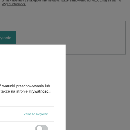
Smile - dostawy ze sklepów internetowych przy zamówieniu od
70,00 zł
są za darmo
Więcej informacji.
ytanie
Marka
Kubota
Symbol
1J80043172
ć warunki przechowywania lub
 także na stronie
Prywatność i
Zawsze aktywne