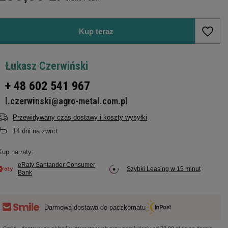
Kup teraz
Łukasz Czerwiński
+ 48 602 541 967
l.czerwinski@agro-metal.com.pl
Przewidywany czas dostawy i koszty wysyłki
14
dni na zwrot
Kup na raty:
eRaty Santander Consumer
Szybki Leasing w 15 minut
Bank
Darmowa dostawa do paczkomatu