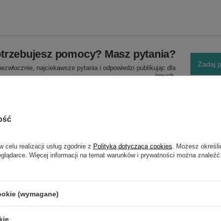
trzebujesz pomocy? Masz pytania?
Zadaj p
ezwłocznie, najciekawsze pytania i odpowiedzi publikując dla
innych.
ość
w celu realizacji usług zgodnie z
Polityką dotyczącą cookies
. Możesz określi
eglądarce. Więcej informacji na temat warunków i prywatności można znaleźć
NAPISZ SWOJĄ OPINIĘ
cookie (wymagane)
Twoja ocena:
5/5
kie