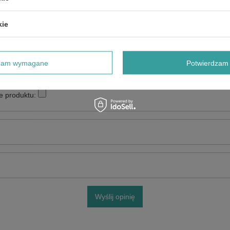
kie
dzam wymagane
Potwierdzam 
e produktu:
Wyślij opinię