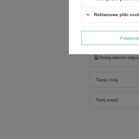
Reklamowe pliki coo
Treść twojej opinii
Potwier
Dodaj własne zdjęci
Twoje imię
Twój email