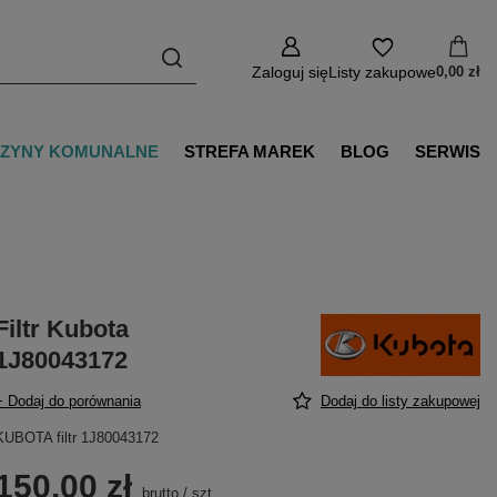
Zaloguj się
Listy zakupowe
0,00 zł
ZYNY KOMUNALNE
STREFA MAREK
BLOG
SERWIS
Filtr Kubota
1J80043172
+ Dodaj do porównania
Dodaj do listy zakupowej
KUBOTA filtr 1J80043172
150,00 zł
brutto
/
szt.