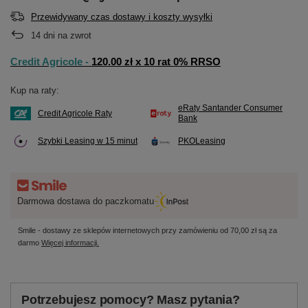
Przewidywany czas dostawy i koszty wysyłki
14
dni na zwrot
Credit Agricole -
120.00 zł x 10 rat 0% RRSO
Kup na raty:
eRaty Santander Consumer
Credit Agricole Raty
Bank
Szybki Leasing w 15 minut
PKOLeasing
Darmowa dostawa do paczkomatu
Smile - dostawy ze sklepów internetowych przy zamówieniu od
70,00 zł
są za
darmo
Więcej informacji.
Potrzebujesz pomocy? Masz pytania?