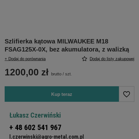
Szlifierka kątowa MILWAUKEE M18
FSAG125X-0X, bez akumulatora, z walizką
+ Dodaj do porównania
Dodaj do listy zakupowej
1200,00 zł
brutto
/
szt.
Kup teraz
Łukasz Czerwiński
+ 48 602 541 967
l.czerwinski@agro-metal.com.pl