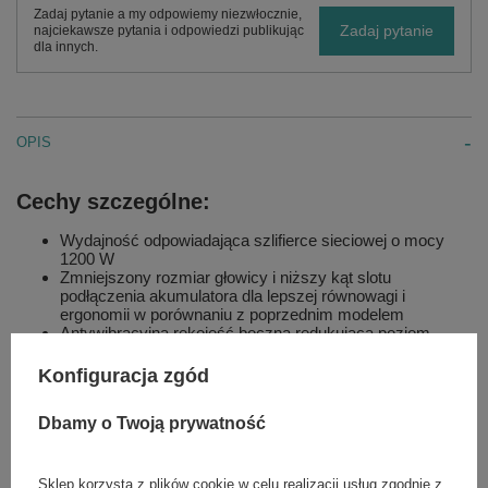
Zadaj pytanie a my odpowiemy niezwłocznie,
Zadaj pytanie
najciekawsze pytania i odpowiedzi publikując
dla innych.
OPIS
Cechy szczególne:
Wydajność odpowiadająca szlifierce sieciowej o mocy
1200 W
Zmniejszony rozmiar głowicy i niższy kąt slotu
podłączenia akumulatora dla lepszej równowagi i
ergonomii w porównaniu z poprzednim modelem
Antywibracyjna rękojeść boczna redukująca poziom
wibracji
Zintegrowana technologia FIXTEC™ umożliwia wymianę
Konfiguracja zgód
tarczy bez użycia narzędzia
Wąska budowa uchwytu
Dbamy o Twoją prywatność
Wymienna osłona przeciwpyłowa zapobiega
przedostawaniu się odpadów, wydłużając żywotność
silnika
125 mm beznarzędziowa osłona zapewnia doskonałą
Sklep korzysta z plików cookie w celu realizacji usług zgodnie z