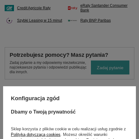
eRaty Santander Consumer
Credit Agricole Raty
Bank
Szybki Leasing w 15 minut
Raty BNP Paribas
Potrzebujesz pomocy? Masz pytania?
Zadaj pytanie a my odpowiemy niezwłocznie,
Zadaj pytanie
najciekawsze pytania i odpowiedzi publikując
dla innych.
Konfiguracja zgód
OPIS
Dbamy o Twoją prywatność
Aerator - wertykulator do traktorków.
Sklep korzysta z plików cookie w celu realizacji usług zgodnie z
Aerator - wertykulator służy do podłączenia do traktorka
Polityką dotyczącą cookies
. Możesz określić warunki
ogrodowego i pozwala na jednoczesne napowietrzanie i