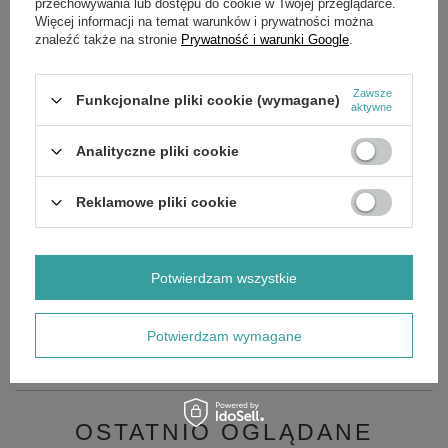
przechowywania lub dostępu do cookie w Twojej przeglądarce.
nacięcie darni trawnika. Dzięki temu składniki odżywcze oraz
woda szybciej dotrą do korzeni trawy. Sprawi to, że trawnik
Więcej informacji na temat warunków i prywatności można
odżyje, stanie się bardziej gęsty i przyśpieszy jego wzrost Dwa
znaleźć także na stronie
Prywatność i warunki Google
.
koła transportowe pozwalają na swobodne przemieszczanie
pomiędzy obszarami pracy.
Zawsze
Funkcjonalne pliki cookie (wymagane)
Dane techniczne:
aktywne
Szerokość robocza 103 cm
Analityczne pliki cookie
Waga 36 kg
Reklamowe pliki cookie
GŁÓWNE PARAMETRY
SZCZEGÓŁOWE DANE
Potwierdzam wszystkie
GWARANCJA
Potwierdzam wymagane
OPINIE
(0)
OSTATNIO OGLĄDANE