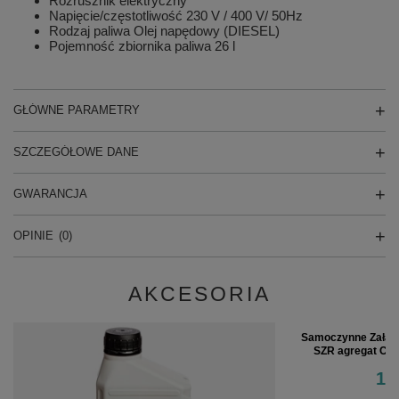
Rozrusznik elektryczny
Napięcie/częstotliwość 230 V / 400 V/ 50Hz
Rodzaj paliwa Olej napędowy (DIESEL)
Pojemność zbiornika paliwa 26 l
GŁÓWNE PARAMETRY
SZCZEGÓŁOWE DANE
GWARANCJA
OPINIE
(0)
AKCESORIA
Samoczynne Załącz
SZR agregat CE
1 