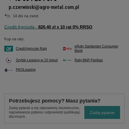
p.czerwinski@agro-metal.com.pl
14
dni na zwrot
Credit Agricole -
826.40 zł x 10 rat 0% RRSO
Kup na raty:
eRaty Santander Consumer
Credit Agricole Raty
Bank
Szybki Leasing w 15 minut
Raty BNP Paribas
PKOLeasing
Potrzebujesz pomocy? Masz pytania?
Zadaj pytanie a my odpowiemy niezwłocznie,
Zadaj pytanie
najciekawsze pytania i odpowiedzi publikując
dla innych.