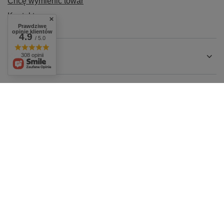
Chcę wymienić towar
Kontakt
Prawdziwe
opinie klientów
4.9
/ 5.0
Konto
308 opinii
Regulaminy
+48 604 284 876
biuro@agro-metal.com.pl
AGRO-METAL
,
Kolonia 17
,
07-411
Rzekuń
W sklepie prezentujemy ceny brutto (z VAT).